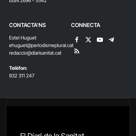
ISSN 2696 - 5542
CONTACTA'NS
CONNECTA
Estel Huguet
Facebook
X
YouTube
Telegram
ehuguet
@periodismeplural.cat
(Twitter)
redaccio@diarisanitat.cat
RSS
Telèfon:
932 311 247