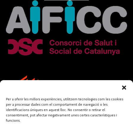
Per a oferir les millors experiències, utilitzem tecnologies com les cookies
per a processar dades com el comportament de navegació o les
identificacions úniques en aquest lloc. No consentir o retirar el
consentiment, pot afectar negativament unes certes característiques i
funcions.