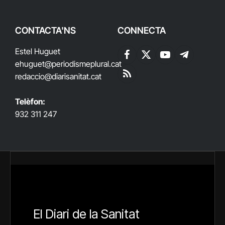
CONTACTA'NS
CONNECTA
Estel Huguet
Facebook
X
YouTube
Telegram
ehuguet
@periodismeplural.cat
(Twitter)
redaccio@diarisanitat.cat
RSS
Telèfon:
932 311 247