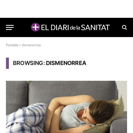
Portada
»
dismenorrea
BROWSING:
DISMENORREA