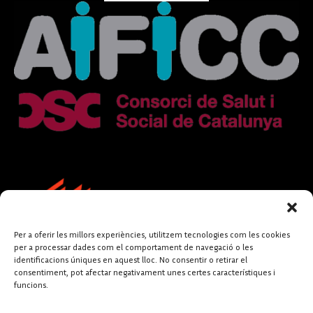
Per a oferir les millors experiències, utilitzem tecnologies com les cookies
per a processar dades com el comportament de navegació o les
identificacions úniques en aquest lloc. No consentir o retirar el
consentiment, pot afectar negativament unes certes característiques i
funcions.