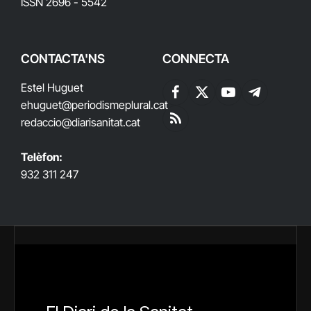
ISSN 2696 - 5542
CONTACTA'NS
CONNECTA
Estel Huguet
Facebook
X
YouTube
Telegram
ehuguet
@periodismeplural.cat
(Twitter)
redaccio@diarisanitat.cat
RSS
Telèfon:
932 311 247