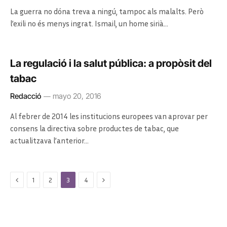
La guerra no dóna treva a ningú, tampoc als malalts. Però
l’exili no és menys ingrat. Ismail, un home sirià…
La regulació i la salut pública: a propòsit del
tabac
Redacció
mayo 20, 2016
Al febrer de 2014 les institucions europees van aprovar per
consens la directiva sobre productes de tabac, que
actualitzava l’anterior…
Previous
Next
1
2
3
4