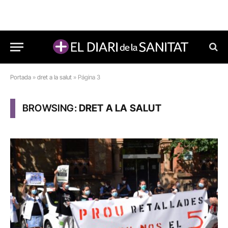
Portada
»
dret a la salut
»
Página 3
BROWSING:
DRET A LA SALUT