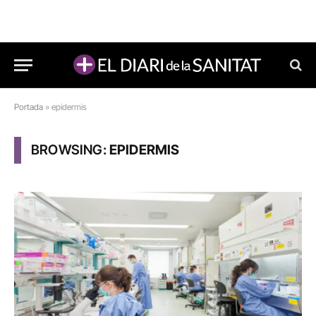
Portada
»
epidermis
BROWSING:
EPIDERMIS