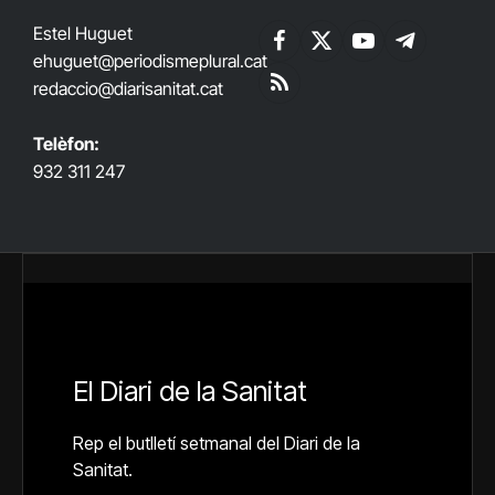
Estel Huguet
Facebook
X
YouTube
Telegram
ehuguet
@periodismeplural.cat
(Twitter)
redaccio@diarisanitat.cat
RSS
Telèfon:
932 311 247