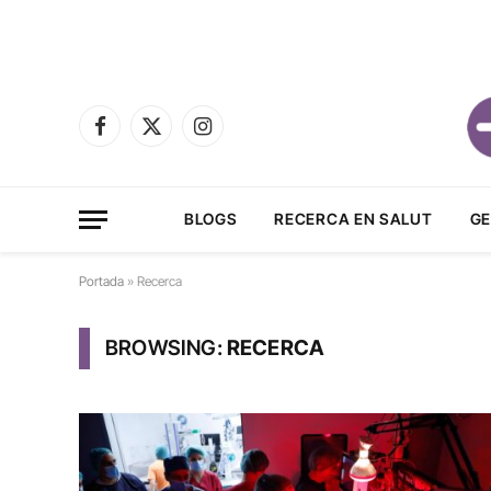
Facebook
X
Instagram
(Twitter)
BLOGS
RECERCA EN SALUT
GE
Portada
»
Recerca
BROWSING:
RECERCA