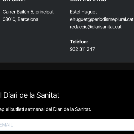
Carrer Bailén 5, principal.
Estel Huguet
08010, Barcelona
ehuguet
@periodismeplural.cat
redaccio@diarisanitat.cat
Telèfon:
932 311 247