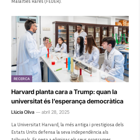
Malalties Rares (FEDER).
RECERCA
Harvard planta cara a Trump: quan la
universitat és l’esperança democràtica
Llúcia Oliva
abril 28, 2025
La Universitat Harvard, la més antiga i prestigiosa dels
Estats Units defensa la seva independència als
tribunals. Es nega a eliminar els seus programes