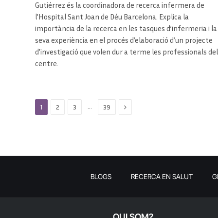
Gutiérrez és la coordinadora de recerca infermera de
l’Hospital Sant Joan de Déu Barcelona. Explica la
importància de la recerca en les tasques d’infermeria i la
seva experiència en el procés d’elaboració d’un projecte
d’investigació que volen dur a terme les professionals del
centre.
Next
…
1
2
3
39
BLOGS
RECERCA EN SALUT
G
QUI SOM?