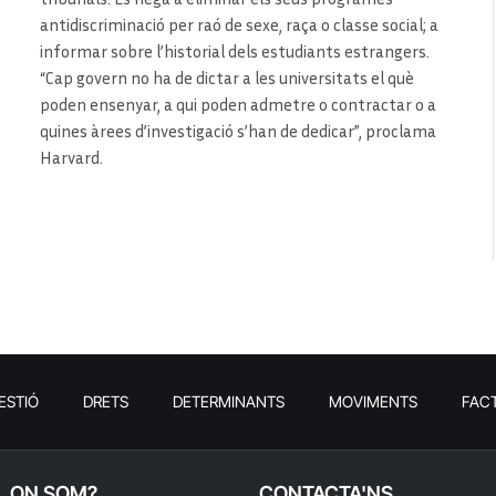
antidiscriminació per raó de sexe, raça o classe social; a
informar sobre l’historial dels estudiants estrangers.
“Cap govern no ha de dictar a les universitats el què
poden ensenyar, a qui poden admetre o contractar o a
quines àrees d’investigació s’han de dedicar”, proclama
Harvard.
ESTIÓ
DRETS
DETERMINANTS
MOVIMENTS
FAC
ON SOM?
CONTACTA'NS