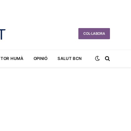
COL·LABORA
CTOR HUMÀ
OPINIÓ
SALUT BCN