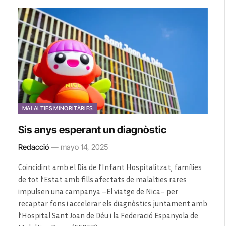
MALALTIES MINORITÀRIES
Sis anys esperant un diagnòstic
Redacció
mayo 14, 2025
Coincidint amb el Dia de l’Infant Hospitalitzat, famílies
de tot l’Estat amb fills afectats de malalties rares
impulsen una campanya –El viatge de Nica– per
recaptar fons i accelerar els diagnòstics juntament amb
l’Hospital Sant Joan de Déu i la Federació Espanyola de