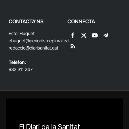
CONTACTA'NS
CONNECTA
Estel Huguet
Facebook
X
YouTube
Telegram
ehuguet
@periodismeplural.cat
(Twitter)
redaccio@diarisanitat.cat
RSS
Telèfon:
932 311 247