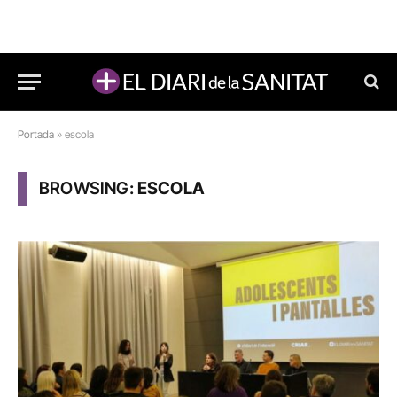
Portada
»
escola
BROWSING:
ESCOLA