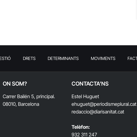
ESTIÓ
DRETS
DETERMINANTS
MOVIMENTS
FAC
ON SOM?
CONTACTA'NS
Carrer Bailén 5, principal.
Estel Huguet
08010, Barcelona
ehuguet
@periodismeplural.cat
redaccio@diarisanitat.cat
Telèfon:
932 311 247