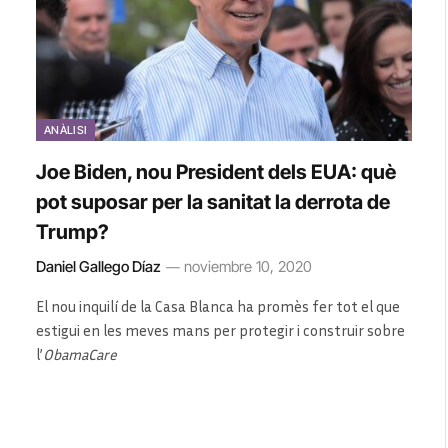
ANÀLISI
Joe Biden, nou President dels EUA: què
pot suposar per la sanitat la derrota de
Trump?
Daniel Gallego Díaz
noviembre 10, 2020
El nou inquilí de la Casa Blanca ha promès fer tot el que
estigui en les meves mans per protegir i construir sobre
l’
ObamaCare