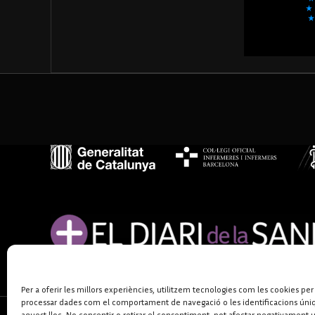
Per a oferir les millors experiències, utilitzem tecnologies com les cookies per
processar dades com el comportament de navegació o les identificacions úni
aquest lloc. No consentir o retirar el consentiment, pot afectar negativament 