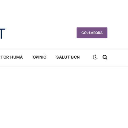
COL·LABORA
CTOR HUMÀ
OPINIÓ
SALUT BCN