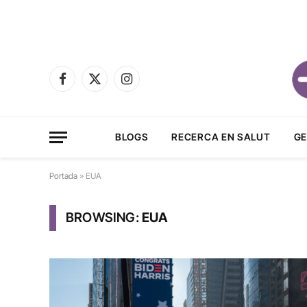
Facebook
X
Instagram
(Twitter)
BLOGS
RECERCA EN SALUT
GE
Portada
»
EUA
BROWSING:
EUA