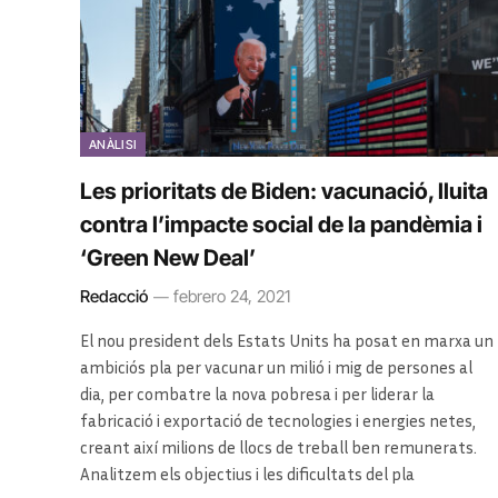
ANÀLISI
Les prioritats de Biden: vacunació, lluita
contra l’impacte social de la pandèmia i
‘Green New Deal’
Redacció
febrero 24, 2021
El nou president dels Estats Units ha posat en marxa un
ambiciós pla per vacunar un milió i mig de persones al
dia, per combatre la nova pobresa i per liderar la
fabricació i exportació de tecnologies i energies netes,
creant així milions de llocs de treball ben remunerats.
Analitzem els objectius i les dificultats del pla