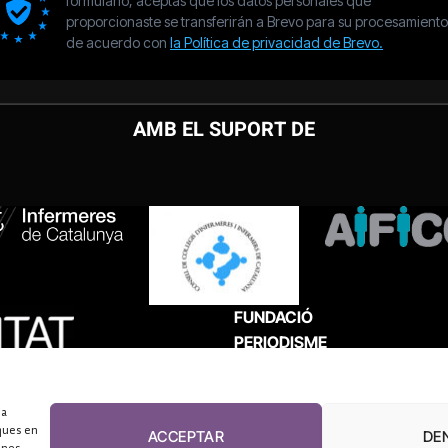
AMB EL SUPORT DE
FUNDACIÓ
PERIODISME
PLURAL
 a
ques en
ACCEPTAR
DE
unes