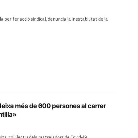
per fer acció sindical, denuncia la inestabilitat de la
 deixa més de 600 persones al carrer
tilla»
ita, col·lectiu dels rastrejadors de Covid-19