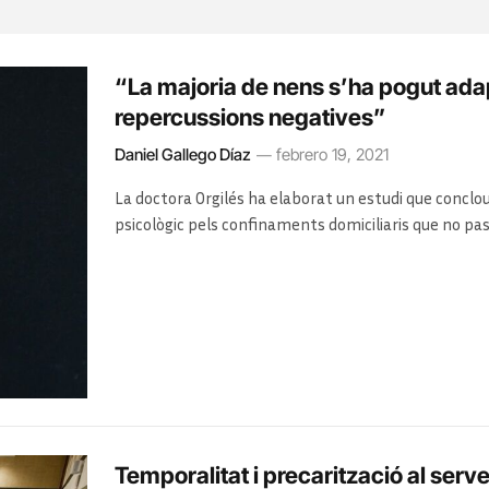
“La majoria de nens s’ha pogut adap
repercussions negatives”
Daniel Gallego Díaz
febrero 19, 2021
La doctora Orgilés ha elaborat un estudi que conclo
psicològic pels confinaments domiciliaris que no pas 
l’Estat. Amb tot, considera que l’afectació no tindrà
Temporalitat i precarització al serve