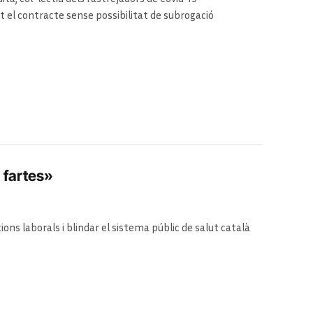
it el contracte sense possibilitat de subrogació
m fartes»
ions laborals i blindar el sistema públic de salut català