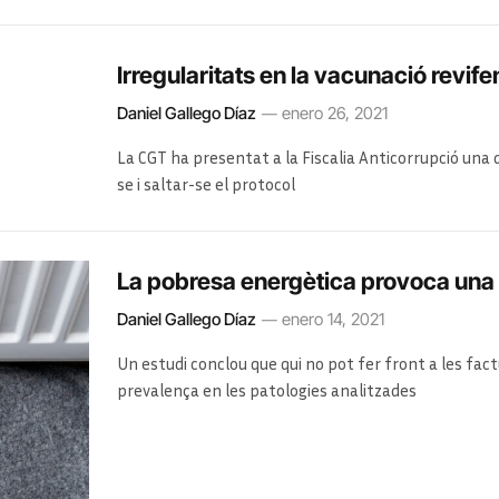
Irregularitats en la vacunació revifen
Daniel Gallego Díaz
enero 26, 2021
La CGT ha presentat a la Fiscalia Anticorrupció una
se i saltar-se el protocol
Altres sindicats encadenen més de cent dies de vag
l’operador públic
La pobresa energètica provoca una pi
Daniel Gallego Díaz
enero 14, 2021
Un estudi conclou que qui no pot fer front a les fac
prevalença en les patologies analitzades