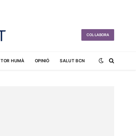
COL·LABORA
CTOR HUMÀ
OPINIÓ
SALUT BCN