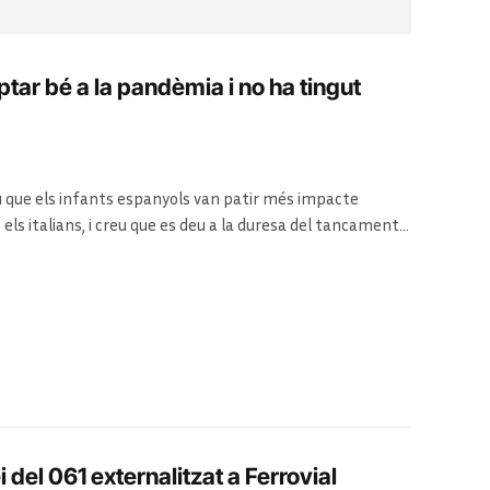
tar bé a la pandèmia i no ha tingut
u que els infants espanyols van patir més impacte
els italians, i creu que es deu a la duresa del tancament a
 un impacte a llarg termini en la majoria d’infants i joves
i del 061 externalitzat a Ferrovial