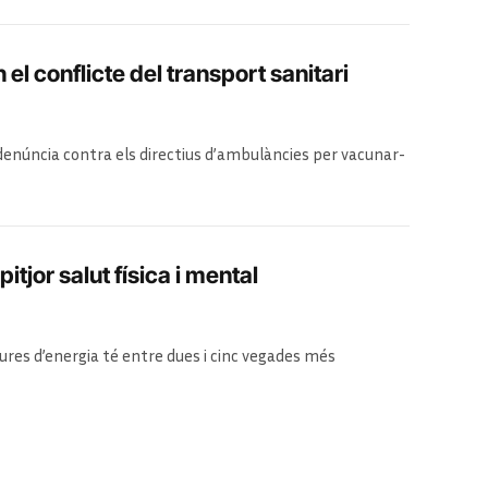
 el conflicte del transport sanitari
 denúncia contra els directius d’ambulàncies per vacunar-
a indefinida per demanar l’equiparació de drets amb
tjor salut física i mental
tures d’energia té entre dues i cinc vegades més