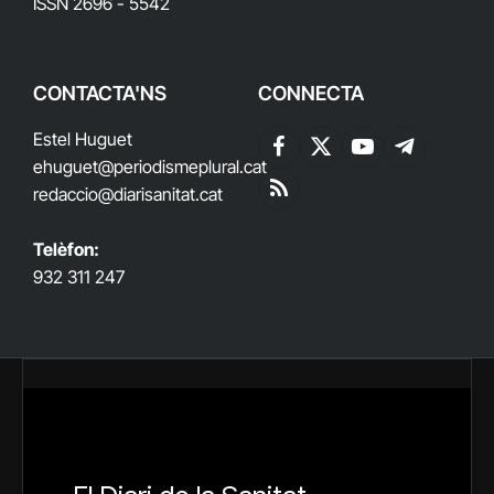
ISSN 2696 - 5542
CONTACTA'NS
CONNECTA
Estel Huguet
Facebook
X
YouTube
Telegram
ehuguet
@periodismeplural.cat
(Twitter)
redaccio@diarisanitat.cat
RSS
Telèfon:
932 311 247