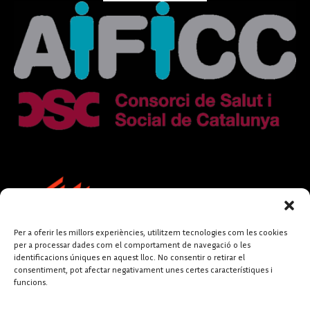
Per a oferir les millors experiències, utilitzem tecnologies com les cookies
per a processar dades com el comportament de navegació o les
identificacions úniques en aquest lloc. No consentir o retirar el
consentiment, pot afectar negativament unes certes característiques i
funcions.