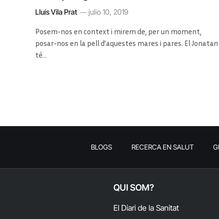
Lluís Vila Prat
julio 10, 2019
Posem-nos en context i mirem de, per un moment,
posar-nos en la pell d’aquestes mares i pares. El Jonatan
té…
BLOGS
RECERCA EN SALUT
G
QUI SOM?
El Diari de la Sanitat