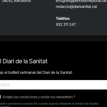
08010, Barcelona
ehuguet
@periodismeplural.cat
redaccio@diarisanitat.cat
Telèfon:
932 311 247