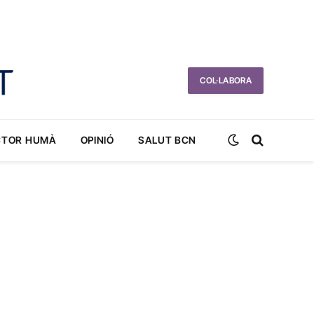
COL·LABORA
CTOR HUMÀ
OPINIÓ
SALUT BCN