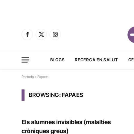
Facebook
X
Instagram
(Twitter)
BLOGS
RECERCA EN SALUT
GE
Portada
»
Fapaes
BROWSING:
FAPAES
Els alumnes invisibles (malalties
cròniques greus)