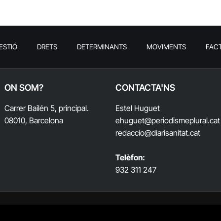
ESTIÓ
DRETS
DETERMINANTS
MOVIMENTS
FAC
ON SOM?
CONTACTA'NS
Carrer Bailén 5, principal.
Estel Huguet
08010, Barcelona
ehuguet
@periodismeplural.cat
redaccio@diarisanitat.cat
Telèfon:
932 311 247