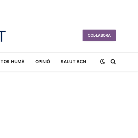
COL·LABORA
CTOR HUMÀ
OPINIÓ
SALUT BCN