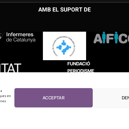
AMB EL SUPORT DE
FUNDACIÓ
PERIODISME
PLURAL
 a
ques en
ACCEPTAR
DE
unes
El Diari de la Sanitat, 2026