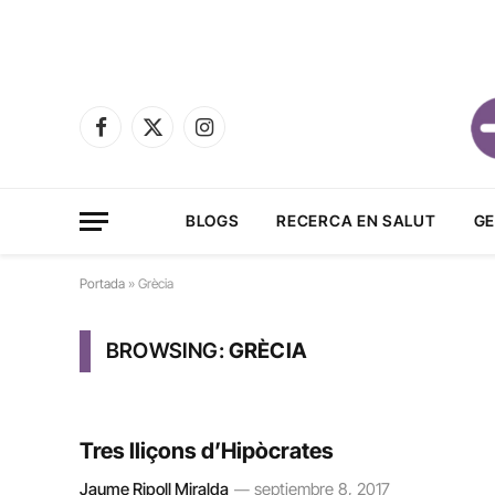
Facebook
X
Instagram
(Twitter)
BLOGS
RECERCA EN SALUT
GE
Portada
»
Grècia
BROWSING:
GRÈCIA
Tres lliçons d’Hipòcrates
Jaume Ripoll Miralda
septiembre 8, 2017