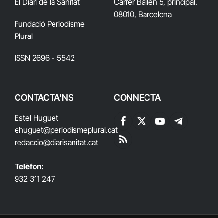
El Diari de la Sanitat
Carrer Bailén 5, principal.
08010, Barcelona
Fundació Periodisme
Plural
ISSN 2696 - 5542
CONTACTA'NS
CONNECTA
Estel Huguet
Facebook
X
YouTube
Telegram
ehuguet
@periodismeplural.cat
(Twitter)
redaccio@diarisanitat.cat
RSS
Telèfon:
932 311 247