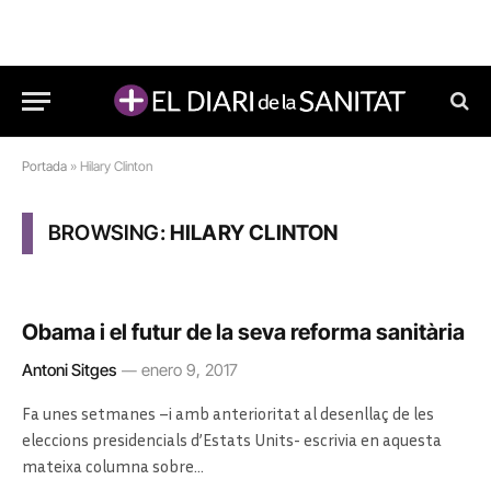
Portada
»
Hilary Clinton
BROWSING:
HILARY CLINTON
Obama i el futur de la seva reforma sanitària
Antoni Sitges
enero 9, 2017
Fa unes setmanes –i amb anterioritat al desenllaç de les
eleccions presidencials d’Estats Units- escrivia en aquesta
mateixa columna sobre…