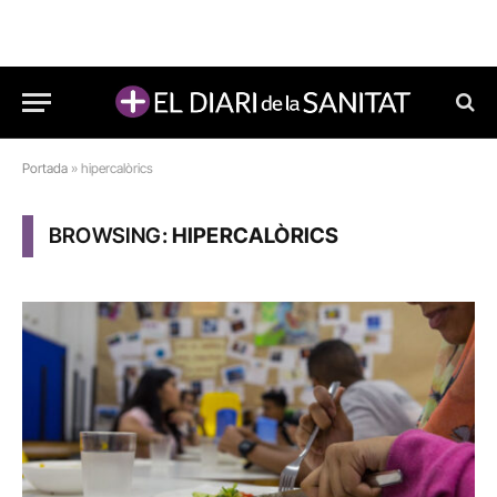
Portada
»
hipercalòrics
BROWSING:
HIPERCALÒRICS