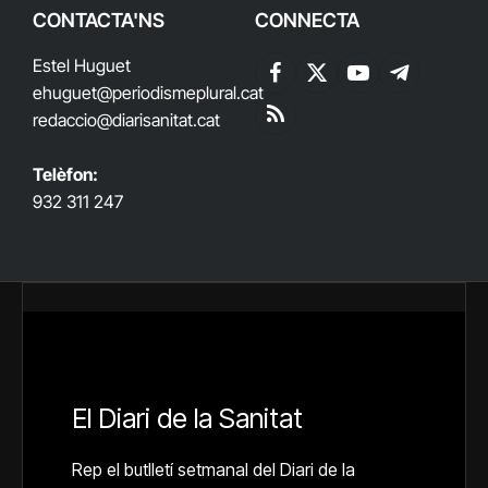
CONTACTA'NS
CONNECTA
Estel Huguet
Facebook
X
YouTube
Telegram
ehuguet
@periodismeplural.cat
(Twitter)
redaccio@diarisanitat.cat
RSS
Telèfon:
932 311 247