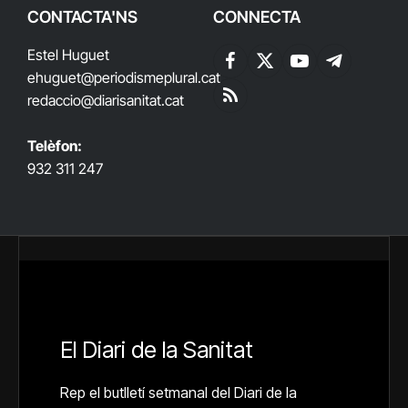
CONTACTA'NS
CONNECTA
Estel Huguet
Facebook
X
YouTube
Telegram
ehuguet
@periodismeplural.cat
(Twitter)
redaccio@diarisanitat.cat
RSS
Telèfon:
932 311 247