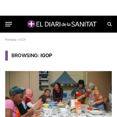
Portada
»
IGOP
BROWSING:
IGOP