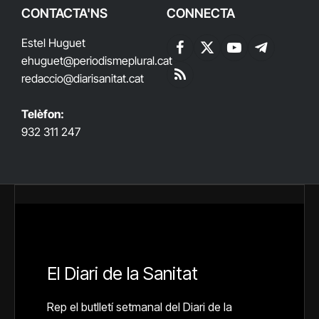
CONTACTA'NS
CONNECTA
Estel Huguet
Facebook
X
YouTube
Telegram
ehuguet
@periodismeplural.cat
(Twitter)
redaccio@diarisanitat.cat
RSS
Telèfon:
932 311 247