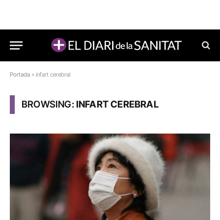
Portada
»
infart cerebral
BROWSING:
INFART CEREBRAL