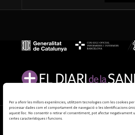
Per a oferir les millors experiències, utilitzem tecnologies com les cookies per
processar dades com el comportament de navegació o les identificacions úni
aquest lloc. No consentir o retirar el consentiment, pot afectar negativament 
certes característiques i funcions.