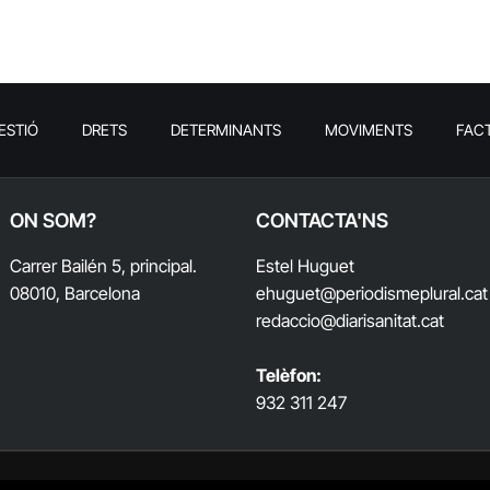
ESTIÓ
DRETS
DETERMINANTS
MOVIMENTS
FAC
ON SOM?
CONTACTA'NS
Carrer Bailén 5, principal.
Estel Huguet
08010, Barcelona
ehuguet
@periodismeplural.cat
redaccio@diarisanitat.cat
Telèfon:
932 311 247