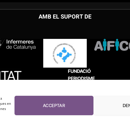
AMB EL SUPORT DE
FUNDACIÓ
PERIODISME
PLURAL
 a
ques en
ACCEPTAR
DE
unes
El Diari de la Sanitat, 2026