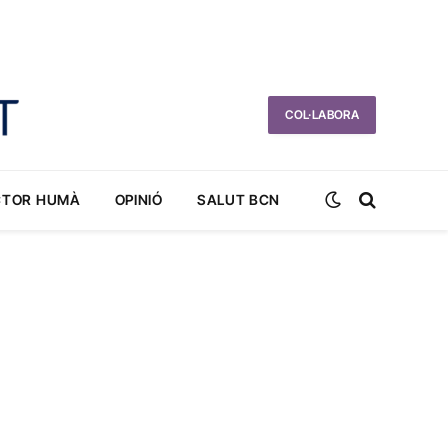
COL·LABORA
CTOR HUMÀ
OPINIÓ
SALUT BCN