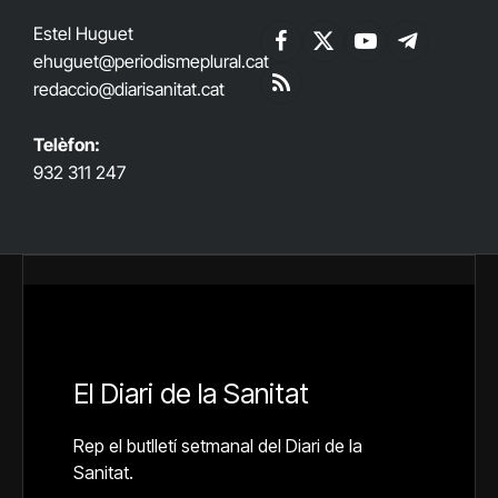
Estel Huguet
Facebook
X
YouTube
Telegram
ehuguet
@periodismeplural.cat
(Twitter)
redaccio@diarisanitat.cat
RSS
Telèfon:
932 311 247