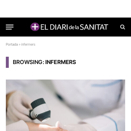
Portada
»
infermers
BROWSING:
INFERMERS