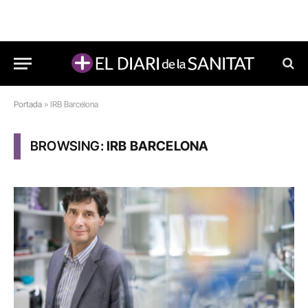
Portada
»
IRB Barcelona
BROWSING:
IRB BARCELONA