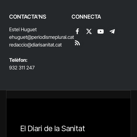
CONTACTA'NS
CONNECTA
Estel Huguet
Facebook
X
YouTube
Telegram
ehuguet
@periodismeplural.cat
(Twitter)
redaccio@diarisanitat.cat
RSS
Telèfon:
932 311 247