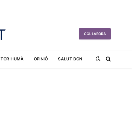
COL·LABORA
CTOR HUMÀ
OPINIÓ
SALUT BCN