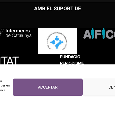
AMB EL SUPORT DE
FUNDACIÓ
PERIODISME
PLURAL
 a
ques en
ACCEPTAR
DE
unes
El Diari de la Sanitat, 2026