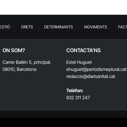
ESTIÓ
DRETS
DETERMINANTS
MOVIMENTS
FAC
ON SOM?
CONTACTA'NS
Carrer Bailén 5, principal.
Estel Huguet
08010, Barcelona
ehuguet
@periodismeplural.cat
redaccio@diarisanitat.cat
Telèfon:
932 311 247