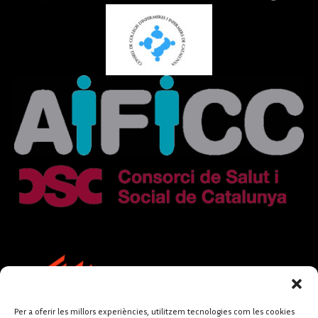
Per a oferir les millors experiències, utilitzem tecnologies com les cookies