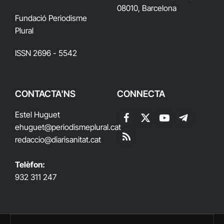
08010, Barcelona
Fundació Periodisme
Plural
ISSN 2696 - 5542
CONTACTA'NS
CONNECTA
Estel Huguet
Facebook
X
YouTube
Telegram
ehuguet
@periodismeplural.cat
(Twitter)
redaccio@diarisanitat.cat
RSS
Telèfon:
932 311 247