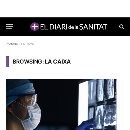
Portada
»
La Caixa
BROWSING:
LA CAIXA