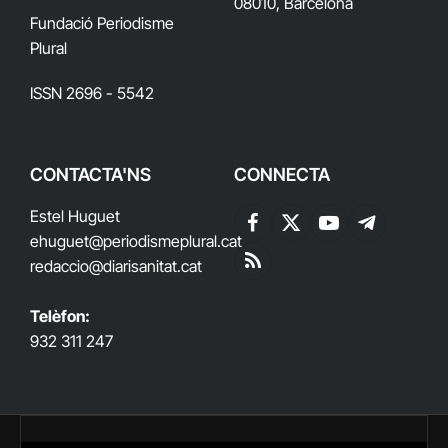
08010, Barcelona
Fundació Periodisme
Plural
ISSN 2696 - 5542
CONTACTA'NS
CONNECTA
Estel Huguet
Facebook
X
YouTube
Telegram
ehuguet
@periodismeplural.cat
(Twitter)
redaccio@diarisanitat.cat
RSS
Telèfon:
932 311 247