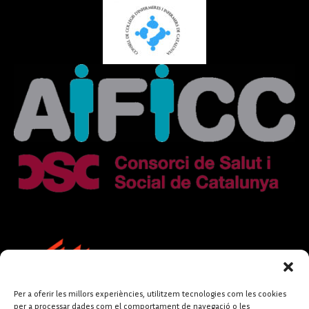
Per a oferir les millors experiències, utilitzem tecnologies com les cookies
per a processar dades com el comportament de navegació o les