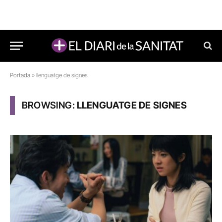
Portada
»
llenguatge de signes
BROWSING:
LLENGUATGE DE SIGNES