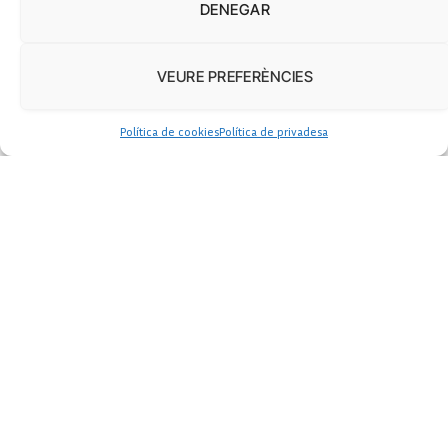
DENEGAR
VEURE PREFERÈNCIES
Política de cookies
Política de privadesa
Desubicat, empastillat i sol a
la gran ciutat
Jordi Ojeda
junio 11, 2025