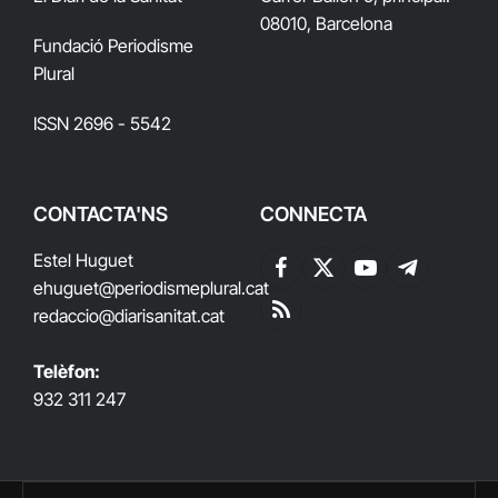
08010, Barcelona
Fundació Periodisme
Plural
ISSN 2696 - 5542
CONTACTA'NS
CONNECTA
Estel Huguet
Facebook
X
YouTube
Telegram
ehuguet
@periodismeplural.cat
(Twitter)
redaccio@diarisanitat.cat
RSS
Telèfon:
932 311 247