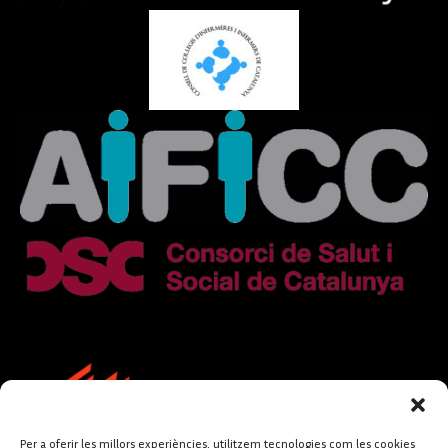
Per a oferir les millors experiències, utilitzem tecnologies com les cookies