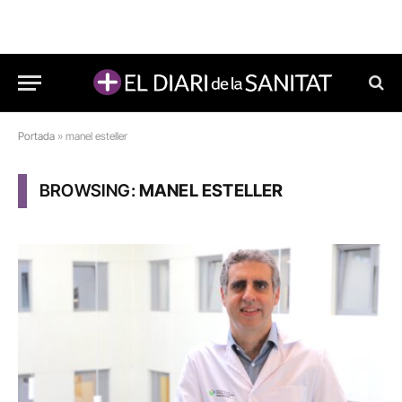
Portada
»
manel esteller
BROWSING:
MANEL ESTELLER