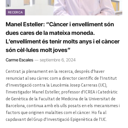
RECERCA
Manel Esteller: “Càncer i envelliment són
dues cares de la mateixa moneda.
L’envelliment és tenir molts anys i el càncer
són cèl·lules molt joves”
Carme Escales
septiembre 6, 2024
Centrat ja plenament en la recerca, després d’haver
renunciat al seu càrrec com a director científic de l’Institut
d’Investigació contra la Leucèmia Josep Carreras (IJC),
l’investigador Manel Esteller, professor d’ICREA i Catedràtic
de Genètica de la Facultat de Medicina de la Universitat de
Barcelona, continua amb els ulls posats en els mecanismes i
factors que originen malalties com el càncer. Ho fa al
capdavant del Grup d’Investigació Epigenètica de l’IJC.