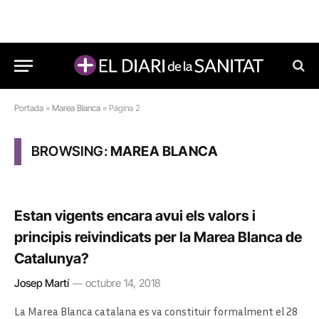
Portada
»
Marea Blanca
»
Página 2
BROWSING:
MAREA BLANCA
Estan vigents encara avui els valors i
principis reivindicats per la Marea Blanca de
Catalunya?
Josep Martí
octubre 14, 2018
La Marea Blanca catalana es va constituir formalment el 28