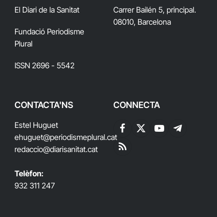
El Diari de la Sanitat
Carrer Bailén 5, principal.
08010, Barcelona
Fundació Periodisme
Plural
ISSN 2696 - 5542
CONTACTA'NS
CONNECTA
Estel Huguet
Facebook
X
YouTube
Telegram
ehuguet
@periodismeplural.cat
(Twitter)
redaccio@diarisanitat.cat
RSS
Telèfon:
932 311 247