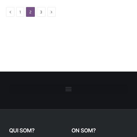
Previous
Next
1
2
3
QUI SOM?
ON SOM?