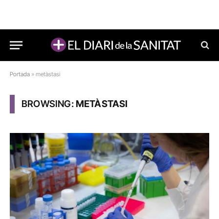
Portada
»
metàstasi
BROWSING:
METÀSTASI