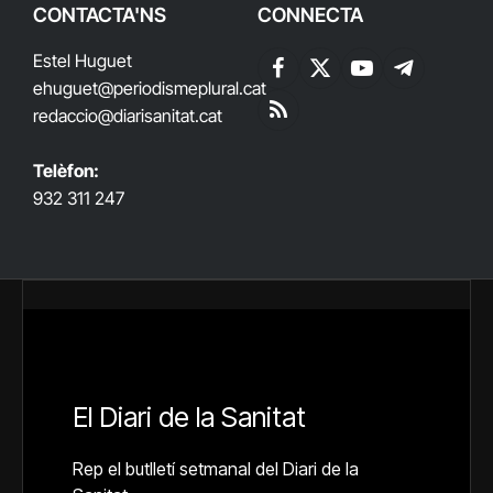
CONTACTA'NS
CONNECTA
Estel Huguet
Facebook
X
YouTube
Telegram
ehuguet
@periodismeplural.cat
(Twitter)
redaccio@diarisanitat.cat
RSS
Telèfon:
932 311 247