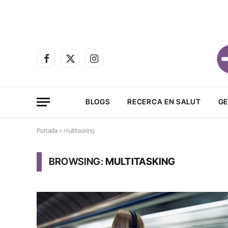
Facebook
X
Instagram
(Twitter)
BLOGS
RECERCA EN SALUT
GE
Portada
»
multitasking
BROWSING:
MULTITASKING