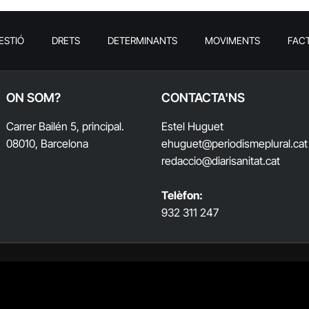
ESTIÓ
DRETS
DETERMINANTS
MOVIMENTS
FAC
ON SOM?
CONTACTA'NS
Carrer Bailén 5, principal.
Estel Huguet
08010, Barcelona
ehuguet
@periodismeplural.cat
redaccio@diarisanitat.cat
Telèfon:
932 311 247