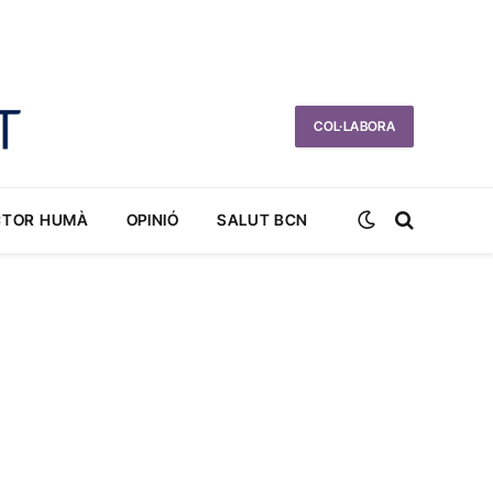
COL·LABORA
CTOR HUMÀ
OPINIÓ
SALUT BCN