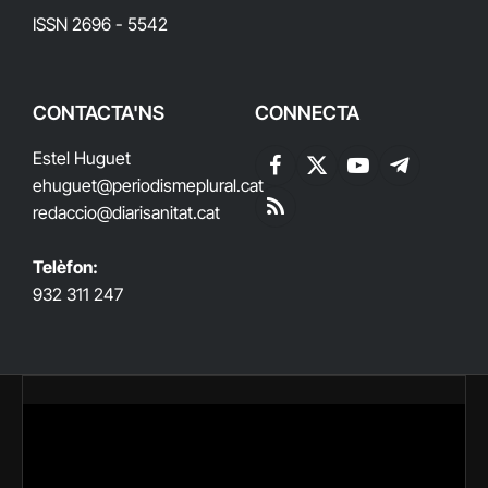
ISSN 2696 - 5542
CONTACTA'NS
CONNECTA
Estel Huguet
Facebook
X
YouTube
Telegram
ehuguet
@periodismeplural.cat
(Twitter)
redaccio@diarisanitat.cat
RSS
Telèfon:
932 311 247