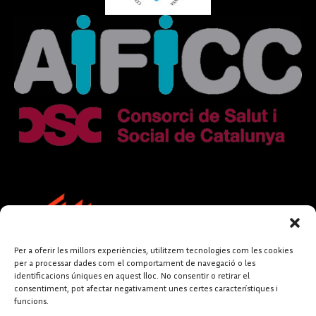
Per a oferir les millors experiències, utilitzem tecnologies com les cookies
per a processar dades com el comportament de navegació o les
identificacions úniques en aquest lloc. No consentir o retirar el
consentiment, pot afectar negativament unes certes característiques i
funcions.