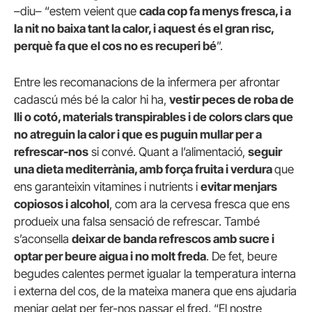
–diu– “estem veient que
cada cop fa menys fresca, i a
la nit no baixa tant la calor, i aquest és el gran risc,
perquè fa que el cos no es recuperi bé
”.
Entre les recomanacions de la infermera per afrontar
cadascú més bé la calor hi ha,
vestir peces de roba de
lli o cotó, materials transpirables i de colors clars que
no atreguin la calor i que es puguin mullar per a
refrescar-nos
si convé. Quant a l’alimentació,
seguir
una dieta mediterrània, amb força fruita i verdura
que
ens garanteixin vitamines i nutrients i
evitar menjars
copiosos i alcohol
, com ara la cervesa fresca que ens
produeix una falsa sensació de refrescar. També
s’aconsella
deixar de banda refrescos amb sucre i
optar per beure aigua i no molt freda
. De fet, beure
begudes calentes permet igualar la temperatura interna
i externa del cos, de la mateixa manera que ens ajudaria
menjar gelat per fer-nos passar el fred. “El nostre