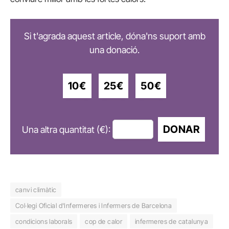
Si t'agrada aquest article, dóna'ns suport amb
una donació.
10€
25€
50€
DONAR
Una altra quantitat (€):
canvi climàtic
Col·legi Oficial d'Infermeres i Infermers de Barcelona
condicions laborals
cop de calor
infermeres de catalunya