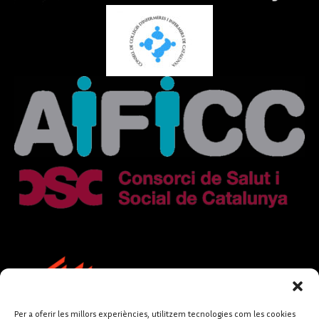
Per a oferir les millors experiències, utilitzem tecnologies com les cookies