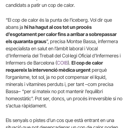
candidats a patir un cop de calor.
“El cop de calor és la punta de l’iceberg. Vol dir que
abans ja
hi ha hagut al cos tot un procés
d’esgotament per calor fins a arribar a sobrepassar
els quaranta graus
”, precisa Montse Bassa, infermera
especialista en salut en l’àmbit laboral i Vocal
d’Infermeria del Treball del Col·legi Oficial d’Infermeres i
Infermers de Barcelona (
COIB
).
El cop de calor
requereix la intervenció mèdica urgent
perquè
l’organisme, tot sol, ja no pot compensar el líquid,
minerals i vitamines perduts i, per tant –com precisa
Bassa– “per si mateix no pot mantenir l’equilibri
homeostàtic”. Pot ser, doncs, un procés irreversible si no
s’actua ràpidament.
Els senyals o pistes d’un cos que està entrant en una
situació que pot desencadenar un cop de calor poden