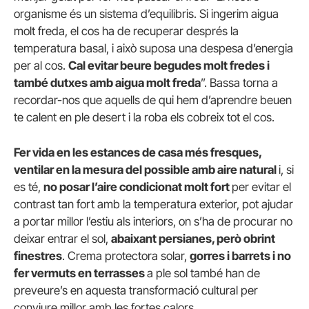
organisme és un sistema d’equilibris. Si ingerim aigua
molt freda, el cos ha de recuperar després la
temperatura basal, i això suposa una despesa d’energia
per al cos.
Cal evitar beure begudes molt fredes i
també dutxes amb aigua molt freda
”. Bassa torna a
recordar-nos que aquells de qui hem d’aprendre beuen
te calent en ple desert i la roba els cobreix tot el cos.
Fer vida en les estances de casa més fresques,
ventilar en la mesura del possible amb aire natural
i, si
es té,
no posar l’aire condicionat molt fort
per evitar el
contrast tan fort amb la temperatura exterior, pot ajudar
a portar millor l’estiu als interiors, on s’ha de procurar no
deixar entrar el sol,
abaixant persianes, però obrint
finestres
. Crema protectora solar,
gorres i barrets i no
fer vermuts en terrasses
a ple sol també han de
preveure’s en aquesta transformació cultural per
conviure millor amb les fortes calors.