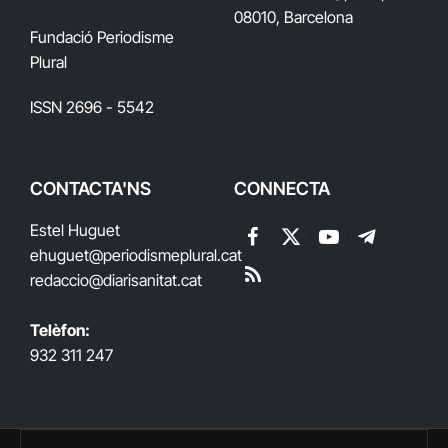
08010, Barcelona
Fundació Periodisme
Plural
ISSN 2696 - 5542
CONTACTA'NS
CONNECTA
Estel Huguet
Facebook
X
YouTube
Telegram
ehuguet
@periodismeplural.cat
(Twitter)
redaccio@diarisanitat.cat
RSS
Telèfon:
932 311 247