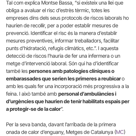
Tal com explica Montse Bassa, “si existeix una llei que
obliga a avaluar el risc d’estrès tèrmic, totes les
empreses dins dels seus protocols de riscos laborals ho
haurien de recollir, per a poder establir mesures de
prevenció. Identificar el risc és la manera d’establir
mesures preventives, informar treballadors, facilitar
punts d’hidratació, refugis climàtics, etc.”. I aquesta
detecció de riscos l’hauria de fer una infermera o un
metge d’intervenció laboral. Són qui ha d’identificar
també les
persones amb patologies clíniques o
embarassades que serien les primeres a reubicar
o
amb les quals fer una incorporació més progressiva a la
feina. I això també amb
personal d’ambulàncies i
d’urgències que haurien de tenir habilitats espais per
a protegir-se de la calor
”.
Per la seva banda, davant l’arribada de la primera
onada de calor d’enguany, Metges de Catalunya (
MC
)