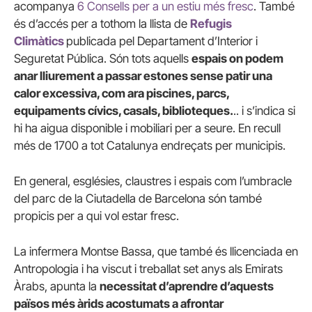
acompanya
6 Consells per a un estiu més fresc
. També
és d’accés per a tothom la llista de
Refugis
Climàtics
publicada pel Departament d’Interior i
Seguretat Pública. Són tots aquells
espais on podem
anar lliurement a passar estones sense patir una
calor excessiva, com ara piscines, parcs,
equipaments cívics, casals, biblioteques.
.. i s’indica si
hi ha aigua disponible i mobiliari per a seure. En recull
més de 1700 a tot Catalunya endreçats per municipis.
En general, esglésies, claustres i espais com l’umbracle
del parc de la Ciutadella de Barcelona són també
propicis per a qui vol estar fresc.
La infermera Montse Bassa, que també és llicenciada en
Antropologia i ha viscut i treballat set anys als Emirats
Àrabs, apunta la
necessitat d’aprendre d’aquests
països més àrids acostumats a afrontar