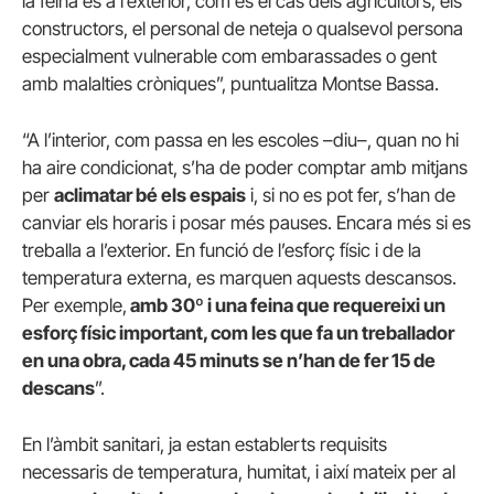
la feina és a l’exterior, com és el cas dels agricultors, els
constructors, el personal de neteja o qualsevol persona
especialment vulnerable com embarassades o gent
amb malalties cròniques”, puntualitza Montse Bassa.
“A l’interior, com passa en les escoles –diu–, quan no hi
ha aire condicionat, s’ha de poder comptar amb mitjans
per
aclimatar bé els espais
i, si no es pot fer, s’han de
canviar els horaris i posar més pauses. Encara més si es
treballa a l’exterior. En funció de l’esforç físic i de la
temperatura externa, es marquen aquests descansos.
Per exemple,
amb 30º i una feina que requereixi un
esforç físic important, com les que fa un treballador
en una obra, cada 45 minuts se n’han de fer 15 de
descans
”.
En l’àmbit sanitari, ja estan establerts requisits
necessaris de temperatura, humitat, i així mateix per al