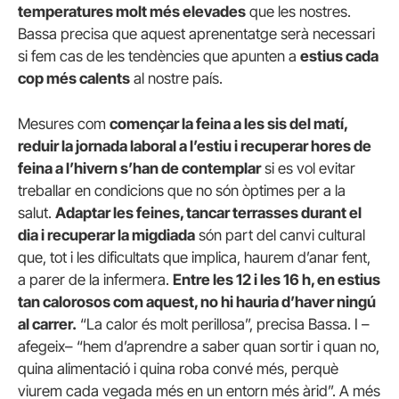
temperatures molt més elevades
que les nostres.
Bassa precisa que aquest aprenentatge serà necessari
si fem cas de les tendències que apunten a
estius cada
cop més calents
al nostre país.
Mesures com
començar la feina a les sis del matí,
reduir la jornada laboral a l’estiu i recuperar hores de
feina a l’hivern s’han de contemplar
si es vol evitar
treballar en condicions que no són òptimes per a la
salut.
Adaptar les feines, tancar terrasses durant el
dia i recuperar la migdiada
són part del canvi cultural
que, tot i les dificultats que implica, haurem d’anar fent,
a parer de la infermera.
Entre les 12 i les 16 h, en estius
tan calorosos com aquest, no hi hauria d’haver ningú
al carrer.
“La calor és molt perillosa”, precisa Bassa. I –
afegeix– “hem d’aprendre a saber quan sortir i quan no,
quina alimentació i quina roba convé més, perquè
viurem cada vegada més en un entorn més àrid”. A més