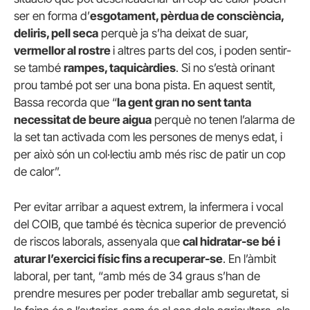
ser en forma d’
esgotament, pèrdua de consciència,
deliris, pell seca
perquè ja s’ha deixat de suar,
vermellor al rostre
i altres parts del cos, i poden sentir-
se també
rampes, taquicàrdies
. Si no s’està orinant
prou també pot ser una bona pista. En aquest sentit,
Bassa recorda que “
la gent gran no sent tanta
necessitat de beure aigua
perquè no tenen l’alarma de
la set tan activada com les persones de menys edat, i
per això són un col·lectiu amb més risc de patir un cop
de calor”.
Per evitar arribar a aquest extrem, la infermera i vocal
del COIB, que també és tècnica superior de prevenció
de riscos laborals, assenyala que
cal hidratar-se bé i
aturar l’exercici físic fins a recuperar-se
. En l’àmbit
laboral, per tant, “amb més de 34 graus s’han de
prendre mesures per poder treballar amb seguretat, si