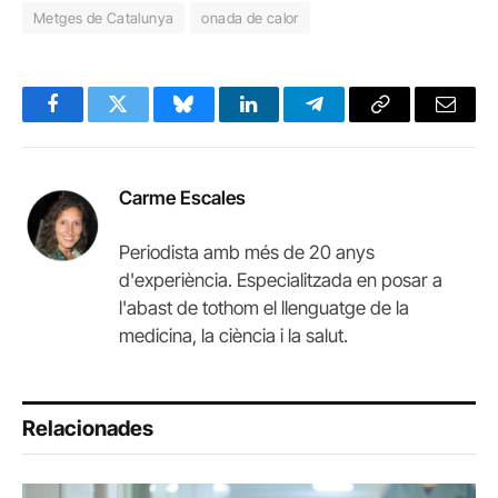
Metges de Catalunya
onada de calor
Facebook
Twitter
Bluesky
LinkedIn
Telegram
Copy
Email
Link
Carme Escales
Periodista amb més de 20 anys
d'experiència. Especialitzada en posar a
l'abast de tothom el llenguatge de la
medicina, la ciència i la salut.
Relacionades