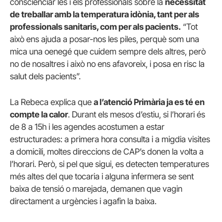
conscienciar les i els professionals sobre la
necessitat
de treballar amb la temperatura idònia, tant per als
professionals sanitaris, com per als pacients.
“Tot
això ens ajuda a posar-nos les piles, perquè som una
mica una oenegé que cuidem sempre dels altres, però
no de nosaltres i això no ens afavoreix, i posa en risc la
salut dels pacients”.
La Rebeca explica que
a l’atenció Primària ja es té en
compte la calor
. Durant els mesos d’estiu, si l’horari és
de 8 a 15h i les agendes acostumen a estar
estructurades: a primera hora consulta i a migdia visites
a domicili, moltes direccions de CAP’s donen la volta a
l’horari. Però, si pel que sigui, es detecten temperatures
més altes del que tocaria i alguna infermera se sent
baixa de tensió o marejada, demanen que vagin
directament a urgències i agafin la baixa.