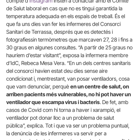
compte d’
Instagram
insten a contactar amb el Comitè
de Salut laboral en cas que no es tingui garantida la
temperatura adequada en els espais de treball. És el
que fa uns dies van fer les infermeres del Consorci
Sanitari de Terrassa, després que es detectés i
fotografiessin termòmetres que marcaven 27, 28 i fins a
30 graus en algunes consultes. “A partir de 25 graus no
hauríem d’estar visitant”, exposa la infermera membre
d’IdC, Rebeca Mesa Vera. “En un dels centres sanitaris
del consorci havien estat deu dies sense aire
condicionat i, mentrestant, van posar ventiladors, cosa
que vam denunciar, perquè
en un centre de salut, on
arriben pacients més vulnerables, no hi pot haver un
ventilador que escampa virus i bacteris
. De fet, amb
casos de Covid com hi torna a haver i xarampió, el
ventilador pot donar lloc a un problema de salut
pública”, explica. Tot i que va ser un problema puntual,
la denúncia de les infermeres va servir per a