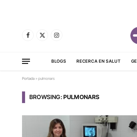
Facebook
X
Instagram
(Twitter)
BLOGS
RECERCA EN SALUT
GE
Portada
»
pulmonars
BROWSING:
PULMONARS