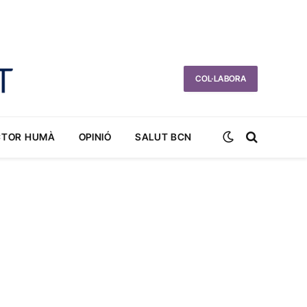
COL·LABORA
CTOR HUMÀ
OPINIÓ
SALUT BCN