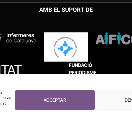
AMB EL SUPORT DE
FUNDACIÓ
PERIODISME
PLURAL
 a
ques en
ACCEPTAR
DE
unes
El Diari de la Sanitat, 2026