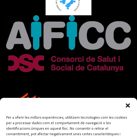
Per a oferir les millors experiències, utilitzem tecnologies com les cookies
per a processar dades com el comportament de navegació o les
identificacions úniques en aquest lloc. No consentir o retirar el
consentiment, pot afectar negativament unes certes característiques i