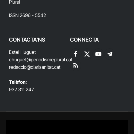
Plural
ISSN 2696 - 5542
CONTACTA'NS
CONNECTA
Estel Huguet
Facebook
X
YouTube
Telegram
ehuguet
@periodismeplural.cat
(Twitter)
redaccio@diarisanitat.cat
RSS
Telèfon:
932 311 247