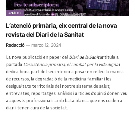
ANÀLISI
L’atenció primària, eix central de la nova
revista del Diari de la Sanitat
Redacció
marzo 12, 2024
La nova publicació en paper del
Diari de la Sanitat
titula a
portada
L’assistència primària, el combat per la vida digna
i
dedica bona part del seu interior a posar en relleu la manca
de recursos, la degradació de la medicina familiar i les
desigualtats territorials del nostre sistema de salut;
entrevistes, reportatges, anàlisis i articles d’opinió donen veu
a aquests professionals amb bata blanca que ens cuiden a
diari i tenen cura de la societat.