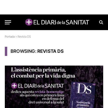
Portada
»
Revista DS
BROWSING:
REVISTA DS