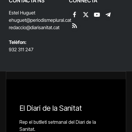
CONTACTA'NS
CONNECTA
Estel Huguet
Facebook
X
YouTube
Telegram
ehuguet
@periodismeplural.cat
(Twitter)
redaccio@diarisanitat.cat
RSS
Telèfon:
932 311 247