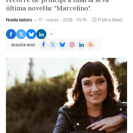
última novel·la: "Marcelino".
Noelia Isidoro
17 - marzo - 2026 · 05:15
11 Mins Read
Facebook
X
Bluesky
Instagram
LinkedIn
RSS
SEGUEIX-NOS!
(Twitter)