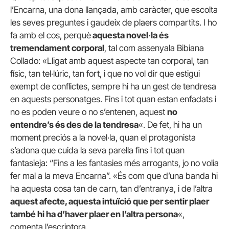
l’Encarna, una dona llançada, amb caràcter, que escolta
les seves preguntes i gaudeix de plaers compartits. I ho
fa amb el cos, perquè
aquesta novel·la és
tremendament corporal
, tal com assenyala Bibiana
Collado: «Lligat amb aquest aspecte tan corporal, tan
físic, tan tel·lúric, tan fort, i que no vol dir que estigui
exempt de conflictes, sempre hi ha un gest de tendresa
en aquests personatges. Fins i tot quan estan enfadats i
no es poden veure o no s’entenen, aquest
no
entendre’s és des de la tendresa
«. De fet, hi ha un
moment preciós a la novel·la, quan el protagonista
s’adona que cuida la seva parella fins i tot quan
fantasieja: “Fins a les fantasies més arrogants, jo no volia
fer mal a la meva Encarna”. «És com que d’una banda hi
ha aquesta cosa tan de carn, tan d’entranya, i de l’altra
aquest afecte, aquesta intuïció que per sentir plaer
també hi ha d’haver plaer en l’altra persona
«,
comenta l’escriptora.