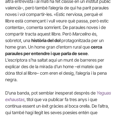
altra entrevista i al matí ha fet classe en un institut públic
valencià–, però també l’alegria de qui ha parit paraules
noves i vol compartir-les. «Estic nerviosa, perquè el
llibre està començant i vull veure què passa, però estic
contenta», comenta somrient. De paraules noves i de
compartir tracta aquest llibre. Però
Marcelino
és,
sobretot, una
història del dol
protagonitzada per un
home gran. Un home gran d’entorn rural que
cerca
paraules per entendre i que parla de sexe
.
L’escriptora s’ha saltat aquí un munt de barreres per
explicar des de la mirada d’un home –el mateix que
dóna títol al llibre– com eren el desig, l’alegria i la pena
negra.
D’una banda, pot semblar inesperat després de
Yeguas
exhaustas
, títol que va publicar fa tres anys i que
continua essent un èxit gràcies al boca orella. De l’altra,
qui també hagi llegit les seves poesies entén que