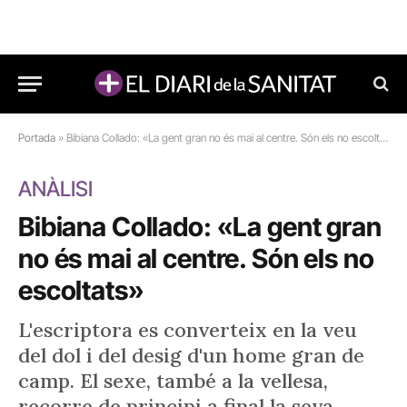
Portada
»
Bibiana Collado: «La gent gran no és mai al centre. Són els no escoltats»
ANÀLISI
Bibiana Collado: «La gent gran
no és mai al centre. Són els no
escoltats»
L'escriptora es converteix en la veu
del dol i del desig d'un home gran de
camp. El sexe, també a la vellesa,
recorre de principi a final la seva