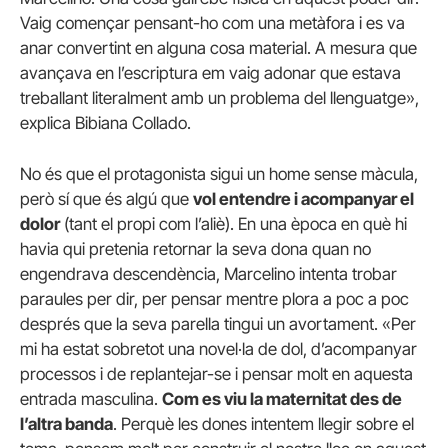
Vaig començar pensant-ho com una metàfora i es va
anar convertint en alguna cosa material. A mesura que
avançava en l’escriptura em vaig adonar que estava
treballant literalment amb un problema del llenguatge»,
explica Bibiana Collado.
No és que el protagonista sigui un home sense màcula,
però sí que és algú que
vol entendre i acompanyar el
dolor
(tant el propi com l’aliè). En una època en què hi
havia qui pretenia retornar la seva dona quan no
engendrava descendència, Marcelino intenta trobar
paraules per dir, per pensar mentre plora a poc a poc
després que la seva parella tingui un avortament. «Per
mi ha estat sobretot una novel·la de dol, d’acompanyar
processos i de replantejar-se i pensar molt en aquesta
entrada masculina.
Com es viu la maternitat des de
l’altra banda
. Perquè les dones intentem llegir sobre el