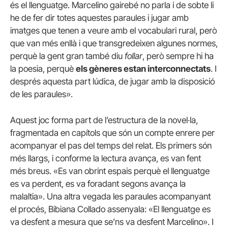
és el llenguatge. Marcelino gairebé no parla i de sobte li
he de fer dir totes aquestes paraules i jugar amb
imatges que tenen a veure amb el vocabulari rural, però
que van més enllà i que transgredeixen algunes normes,
perquè la gent gran també diu
follar
, però sempre hi ha
la poesia, perquè
els gèneres estan interconnectats
. I
després aquesta part lúdica, de jugar amb la disposició
de les paraules».
Aquest joc forma part de l’estructura de la novel·la,
fragmentada en capítols que són un compte enrere per
acompanyar el pas del temps del relat. Els primers són
més llargs, i conforme la lectura avança, es van fent
més breus. «Es van obrint espais perquè el llenguatge
es va perdent, es va foradant segons avança la
malaltia». Una altra vegada les paraules acompanyant
el procés, Bibiana Collado assenyala: «El llenguatge es
va desfent a mesura que se’ns va desfent Marcelino». I