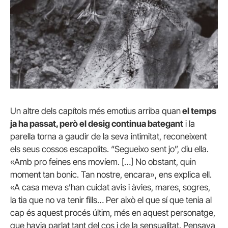
Un altre dels capítols més emotius arriba quan
el temps
ja ha passat, però el desig continua bategant
i la
parella torna a gaudir de la seva intimitat, reconeixent
els seus cossos escapolits. “Segueixo sent jo”, diu ella.
«Amb pro feines ens movíem. […] No obstant, quin
moment tan bonic. Tan nostre, encara», ens explica ell.
«A casa meva s’han cuidat avis i àvies, mares, sogres,
la tia que no va tenir fills… Per això el que sí que tenia al
cap és aquest procés últim, més en aquest personatge,
que havia parlat tant del cos i de la sensualitat. Pensava