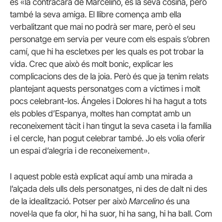
és «la contracara de Marcelino, és la seva cosina, però
també la seva amiga. El llibre comença amb ella
verbalitzant que mai no podrà ser mare, però el seu
personatge em servia per veure com els espais s’obren
camí, que hi ha escletxes per les quals es pot trobar la
vida. Crec que això és molt bonic, explicar les
complicacions des de la joia. Però és que ja tenim relats
plantejant aquests personatges com a víctimes i molt
pocs celebrant-los. Ángeles i Dolores hi ha hagut a tots
els pobles d’Espanya, moltes han comptat amb un
reconeixement tàcit i han tingut la seva caseta i la família
i el cercle, han pogut celebrar també. Jo els volia oferir
un espai d’alegria i de reconeixement».
I aquest poble està explicat aquí amb una mirada a
l’alçada dels ulls dels personatges, ni des de dalt ni des
de la idealització. Potser per això
Marcelino
és una
novel·la que fa olor, hi ha suor, hi ha sang, hi ha ball. Com