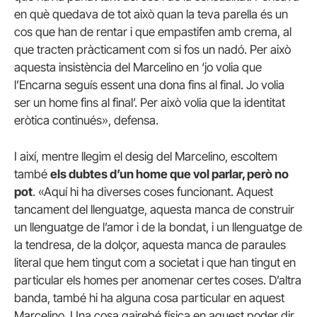
en què quedava de tot això quan la teva parella és un
cos que han de rentar i que empastifen amb crema, al
que tracten pràcticament com si fos un nadó. Per això
aquesta insistència del Marcelino en ‘jo volia que
l’Encarna seguís essent una dona fins al final. Jo volia
ser un home fins al final’. Per això volia que la identitat
eròtica continués», defensa.
I així, mentre llegim el desig del Marcelino, escoltem
també
els dubtes d’un home que vol parlar, però no
pot
. «Aquí hi ha diverses coses funcionant. Aquest
tancament del llenguatge, aquesta manca de construir
un llenguatge de l’amor i de la bondat, i un llenguatge de
la tendresa, de la dolçor, aquesta manca de paraules
literal que hem tingut com a societat i que han tingut en
particular els homes per anomenar certes coses. D’altra
banda, també hi ha alguna cosa particular en aquest
Marcelino. Una cosa gairebé física en aquest poder dir.