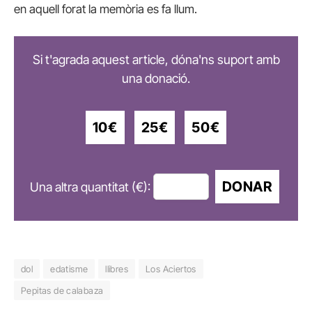
en aquell forat la memòria es fa llum.
Si t'agrada aquest article, dóna'ns suport amb
una donació.
10€
25€
50€
DONAR
Una altra quantitat (€):
dol
edatisme
llibres
Los Aciertos
Pepitas de calabaza