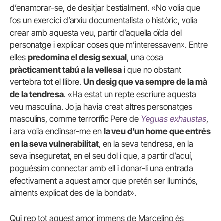
d’enamorar-se, de desitjar bestialment. «No volia que
fos un exercici d’arxiu documentalista o històric, volia
crear amb aquesta veu, partir d’aquella oïda del
personatge i explicar coses que m’interessaven». Entre
elles
predomina el desig sexual
, una cosa
pràcticament tabú a la vellesa
i que no obstant
vertebra tot el llibre.
Un desig que va sempre de la mà
de la tendresa
. «Ha estat un repte escriure aquesta
veu masculina. Jo ja havia creat altres personatges
masculins, comme terrorífic Pere de
Yeguas exhaustas
,
i ara volia endinsar-me en
la veu d’un home que entrés
en la seva vulnerabilitat
, en la seva tendresa, en la
seva inseguretat, en el seu dol i que, a partir d’aquí,
poguéssim connectar amb ell i donar-li una entrada
efectivament a aquest amor que pretén ser lluminós,
alments explicat des de la bondat».
Qui rep tot aquest amor immens de Marcelino és