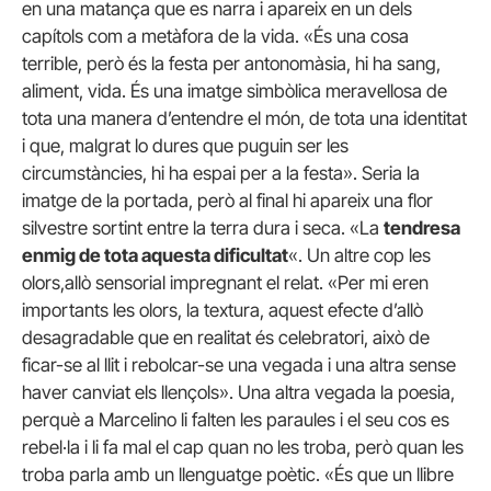
en una matança que es narra i apareix en un dels
capítols com a metàfora de la vida. «És una cosa
terrible, però és la festa per antonomàsia, hi ha sang,
aliment, vida. És una imatge simbòlica meravellosa de
tota una manera d’entendre el món, de tota una identitat
i que, malgrat lo dures que puguin ser les
circumstàncies, hi ha espai per a la festa». Seria la
imatge de la portada, però al final hi apareix una flor
silvestre sortint entre la terra dura i seca. «La
tendresa
enmig de tota aquesta dificultat
«. Un altre cop les
olors,allò sensorial impregnant el relat. «Per mi eren
importants les olors, la textura, aquest efecte d’allò
desagradable que en realitat és celebratori, això de
ficar-se al llit i rebolcar-se una vegada i una altra sense
haver canviat els llençols». Una altra vegada la poesia,
perquè a Marcelino li falten les paraules i el seu cos es
rebel·la i li fa mal el cap quan no les troba, però quan les
troba parla amb un llenguatge poètic. «És que un llibre