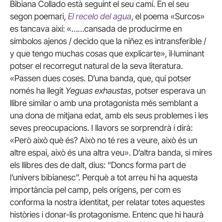
Bibiana Collado està seguint el seu camí. En el seu
segon poemari,
El recelo del agua
, el poema «Surcos»
es tancava així: «……cansada de producirme en
símbolos ajenos / decido que la niñez es intransferible /
y que tengo muchas cosas que explicarte», il·luminant
potser el recorregut natural de la seva literatura.
«Passen dues coses. D’una banda, que, qui potser
només ha llegit
Yeguas exhaustas
, potser esperava un
llibre similar o amb una protagonista més semblant a
una dona de mitjana edat, amb els seus problemes i les
seves preocupacions. I llavors se sorprendrà i dirà:
«Però això què és? Això no té res a veure, això és un
altre espai, això és una altra veu». D’altra banda, si mires
els llibres des de dalt, dius: “Doncs forma part de
l’univers bibianesc”. Perquè a tot arreu hi ha aquesta
importància pel camp, pels orígens, per com es
conforma la nostra identitat, per relatar totes aquestes
històries i donar-lis protagonisme. Entenc que hi haurà