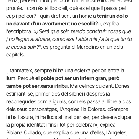
tema, pensem molt per construir el nostre lloc en aquest
procés. I com és el lloc d’ell, què és el que li passa pel
cap i pel cor? I quin dret sent un home a
tenir un dol o
no davant d’un avortament no escollit
?», explica
l’escriptora.
«¿Será que solo puedo construir cosas que
/ no llegan al afuera, como esa habla mía / a la que tanto
le cuesta salir?
”, es pregunta el Marcelino en un dels
capítols.
I, tanmateix, sempre hi ha una ecletxa per on entra la
llum. Perquè
el poble pot ser un infern gran, però
també pot ser xarxa i tribu
. Marcelinos cuidant. Dones
estimant-se, primer des del silenci i després ja
reconegudes com a iguals, com els passa al llibre a dos
dels seus personatges, l’Ángeles i la Dolores. «Sempre
hi ha fissura, hi ha llocs al final per ser, per desenvolupar
la pròpia identitat i fins i tot per celebrar», explica
Bibiana Collado, que explica que una d’elles, l’Ángeles,