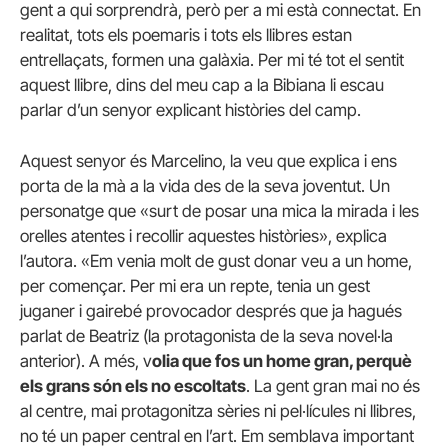
gent a qui sorprendrà, però per a mi està connectat. En
realitat, tots els poemaris i tots els llibres estan
entrellaçats, formen una galàxia. Per mi té tot el sentit
aquest llibre, dins del meu cap a la Bibiana li escau
parlar d’un senyor explicant històries del camp.
Aquest senyor és Marcelino, la veu que explica i ens
porta de la mà a la vida des de la seva joventut. Un
personatge que «surt de posar una mica la mirada i les
orelles atentes i recollir aquestes històries», explica
l’autora. «Em venia molt de gust donar veu a un home,
per començar. Per mi era un repte, tenia un gest
juganer i gairebé provocador després que ja hagués
parlat de Beatriz (la protagonista de la seva novel·la
anterior). A més, v
olia que fos un home gran, perquè
els grans són els no escoltats
. La gent gran mai no és
al centre, mai protagonitza sèries ni pel·lícules ni llibres,
no té un paper central en l’art. Em semblava important