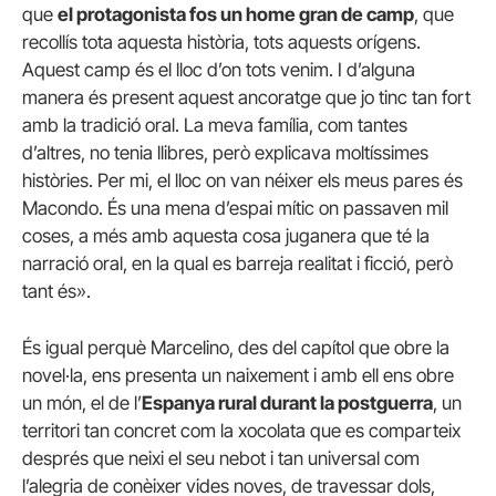
que
el protagonista fos un home gran de camp
, que
recollís tota aquesta història, tots aquests orígens.
Aquest camp és el lloc d’on tots venim. I d’alguna
manera és present aquest ancoratge que jo tinc tan fort
amb la tradició oral. La meva família, com tantes
d’altres, no tenia llibres, però explicava moltíssimes
històries. Per mi, el lloc on van néixer els meus pares és
Macondo. És una mena d’espai mític on passaven mil
coses, a més amb aquesta cosa juganera que té la
narració oral, en la qual es barreja realitat i ficció, però
tant és».
És igual perquè Marcelino, des del capítol que obre la
novel·la, ens presenta un naixement i amb ell ens obre
un món, el de l’
Espanya rural durant la postguerra
, un
territori tan concret com la xocolata que es comparteix
després que neixi el seu nebot i tan universal com
l’alegria de conèixer vides noves, de travessar dols,