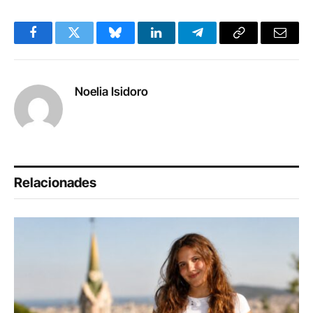
Facebook
Twitter
Bluesky
LinkedIn
Telegram
Copy
Email
Link
Noelia Isidoro
Relacionades