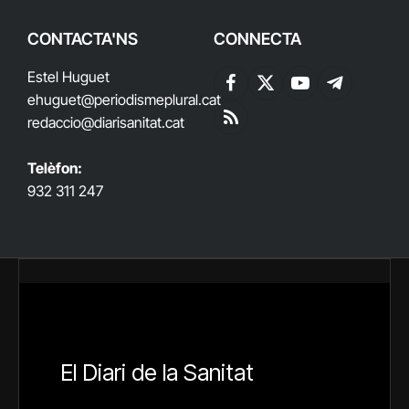
CONTACTA'NS
CONNECTA
Estel Huguet
Facebook
X
YouTube
Telegram
ehuguet
@periodismeplural.cat
(Twitter)
redaccio@diarisanitat.cat
RSS
Telèfon:
932 311 247