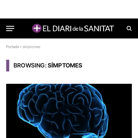
Portada
»
símptomes
BROWSING:
SÍMPTOMES