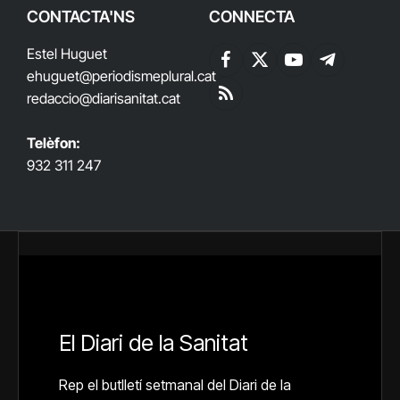
CONTACTA'NS
CONNECTA
Estel Huguet
Facebook
X
YouTube
Telegram
ehuguet
@periodismeplural.cat
(Twitter)
redaccio@diarisanitat.cat
RSS
Telèfon:
932 311 247