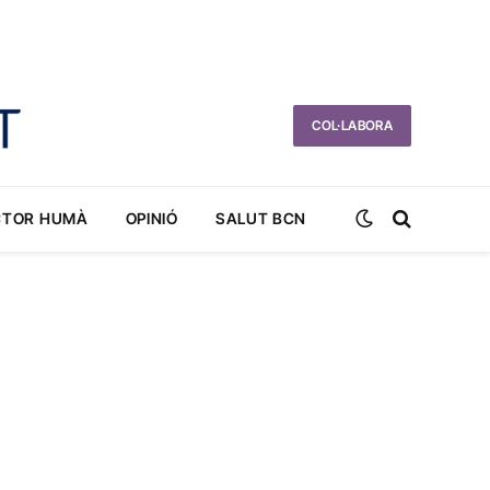
COL·LABORA
CTOR HUMÀ
OPINIÓ
SALUT BCN