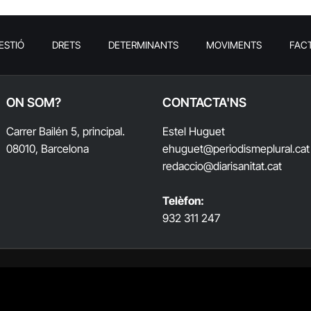
ESTIÓ
DRETS
DETERMINANTS
MOVIMENTS
FAC
ON SOM?
CONTACTA'NS
Carrer Bailén 5, principal.
Estel Huguet
08010, Barcelona
ehuguet
@periodismeplural.cat
redaccio@diarisanitat.cat
Telèfon:
932 311 247