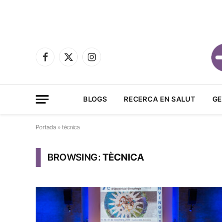
Facebook
X
Instagram
(Twitter)
BLOGS
RECERCA EN SALUT
GE
Portada
»
tècnica
BROWSING:
TÈCNICA