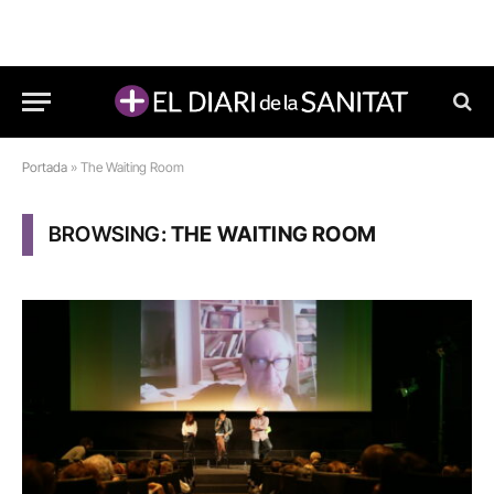
Portada
»
The Waiting Room
BROWSING:
THE WAITING ROOM