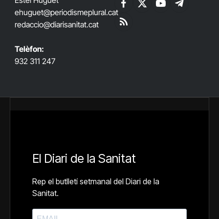
Facebook
X
YouTube
Telegram
ehuguet
@periodismeplural.cat
(Twitter)
redaccio@diarisanitat.cat
RSS
Telèfon:
932 311 247