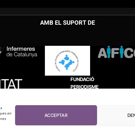
AMB EL SUPORT DE
FUNDACIÓ
PERIODISME
PLURAL
 a
ques en
ACCEPTAR
DE
unes