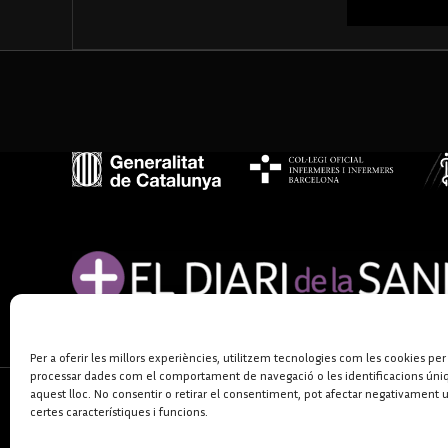
Per a oferir les millors experiències, utilitzem tecnologies com les cookies per
processar dades com el comportament de navegació o les identificacions úni
aquest lloc. No consentir o retirar el consentiment, pot afectar negativament 
certes característiques i funcions.