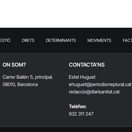
ESTIÓ
DRETS
DETERMINANTS
MOVIMENTS
FAC
ON SOM?
CONTACTA'NS
Carrer Bailén 5, principal.
Estel Huguet
08010, Barcelona
ehuguet
@periodismeplural.cat
redaccio@diarisanitat.cat
Telèfon:
932 311 247