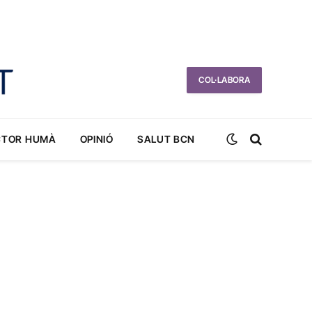
COL·LABORA
CTOR HUMÀ
OPINIÓ
SALUT BCN