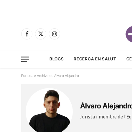
Facebook
X
Instagram
(Twitter)
BLOGS
RECERCA EN SALUT
GE
Portada
»
Archivo de Álvaro Alejandro
Álvaro Alejandr
Jurista i membre de l'Eq