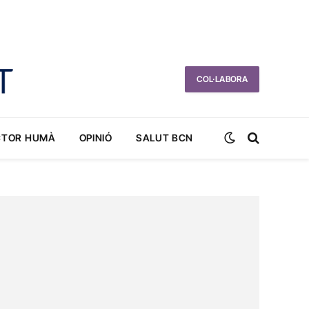
COL·LABORA
CTOR HUMÀ
OPINIÓ
SALUT BCN