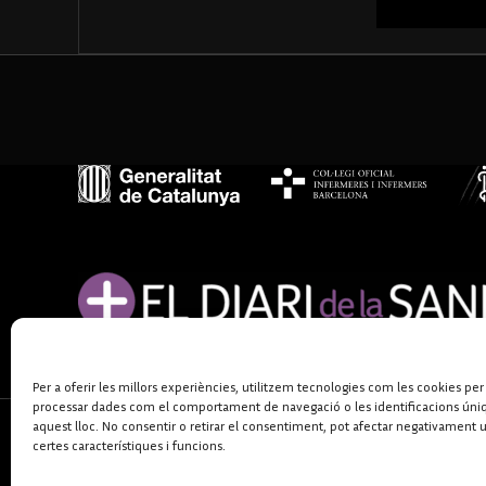
Per a oferir les millors experiències, utilitzem tecnologies com les cookies per
processar dades com el comportament de navegació o les identificacions úni
aquest lloc. No consentir o retirar el consentiment, pot afectar negativament 
certes característiques i funcions.