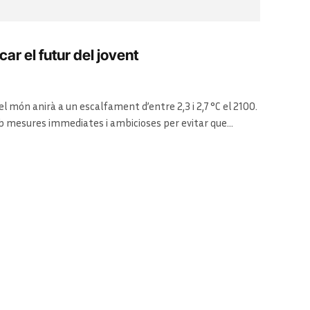
ar el futur del jovent
 el món anirà a un escalfament d’entre 2,3 i 2,7 °C el 2100.
b mesures immediates i ambicioses per evitar que