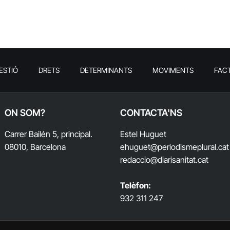
ESTIÓ
DRETS
DETERMINANTS
MOVIMENTS
FAC
ON SOM?
CONTACTA'NS
Carrer Bailén 5, principal.
Estel Huguet
08010, Barcelona
ehuguet
@periodismeplural.cat
redaccio@diarisanitat.cat
Telèfon:
932 311 247