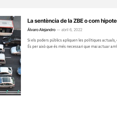
La sentència de la ZBE o com hipotec
Álvaro Alejandro
abril 6, 2022
Si els poders públics apliquen les polítiques actuals,
És per això que és més necessari que mai actuar am
aquesta generació condemni a la següent