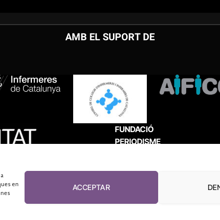
AMB EL SUPORT DE
FUNDACIÓ
PERIODISME
PLURAL
 a
ques en
ACCEPTAR
DE
unes