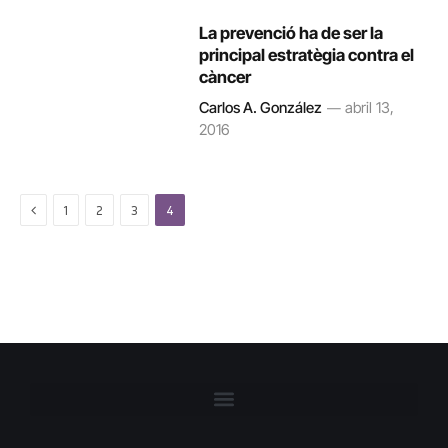
La prevenció ha de ser la
principal estratègia contra el
càncer
Carlos A. González
abril 13,
2016
Previous
1
2
3
4