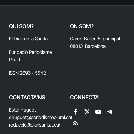
QUI SOM?
ON SOM?
El Diari de la Sanitat
Carrer Bailén 5, principal.
08010, Barcelona
Fundació Periodisme
Plural
ISSN 2696 - 5542
CONTACTA'NS
CONNECTA
Estel Huguet
Facebook
X
YouTube
Telegram
ehuguet
@periodismeplural.cat
(Twitter)
redaccio@diarisanitat.cat
RSS