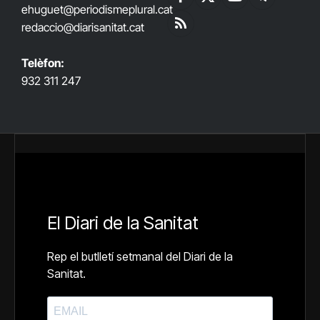
Facebook
X
YouTube
Telegram
ehuguet
@periodismeplural.cat
(Twitter)
redaccio@diarisanitat.cat
RSS
Telèfon:
932 311 247