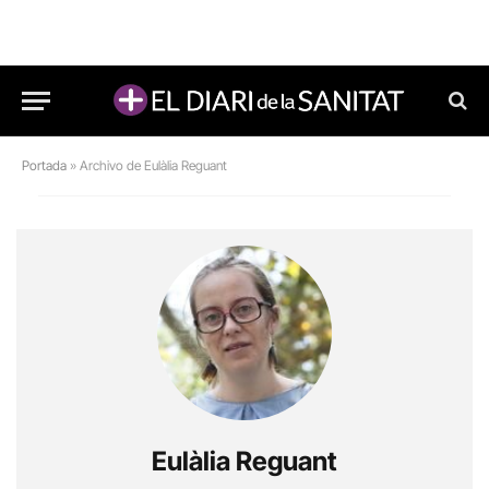
Portada
»
Archivo de Eulàlia Reguant
Eulàlia Reguant