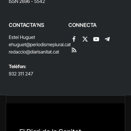
ISSN 2696 - 5542
CONTACTA'NS
CONNECTA
Estel Huguet
Facebook
X
YouTube
Telegram
ehuguet
@periodismeplural.cat
(Twitter)
redaccio@diarisanitat.cat
RSS
Telèfon:
932 311 247