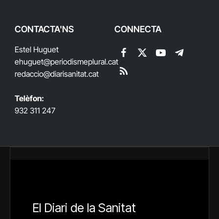
CONTACTA'NS
CONNECTA
Estel Huguet
Facebook
X
YouTube
Telegram
ehuguet
@periodismeplural.cat
(Twitter)
redaccio@diarisanitat.cat
RSS
Telèfon:
932 311 247