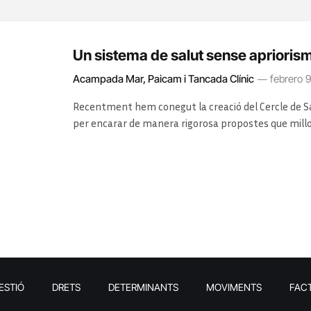
Un sistema de salut sense aprioris
Acampada Mar, Paicam i Tancada Clínic
febrero 9
Recentment hem conegut la creació del Cercle de Sa
per encarar de manera rigorosa propostes que millor
seus creadors reconeixen malmès, en perill i amb gr
reflexió que proclamen semblen difícils a partir…
ESTIÓ
DRETS
DETERMINANTS
MOVIMENTS
FAC