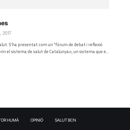
mes
, 2017
lut. S’ha presentat com un “fòrum de debat i reflexió
in el sistema de salut de Catalunya», un sistema que els
eus problemes de sostenibilitat. Tanmateix, el debat i la
TOR HUMÀ
OPINIÓ
SALUT BCN