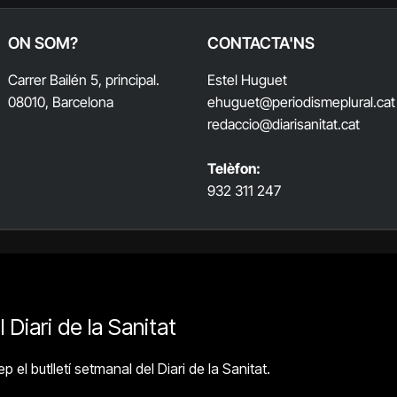
ON SOM?
CONTACTA'NS
Carrer Bailén 5, principal.
Estel Huguet
08010, Barcelona
ehuguet
@periodismeplural.cat
redaccio@diarisanitat.cat
Telèfon:
932 311 247