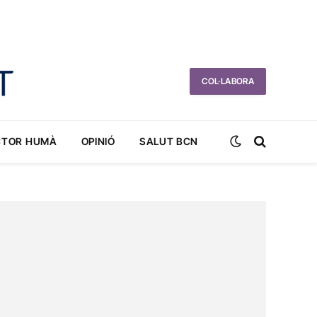
COL·LABORA
CTOR HUMÀ
OPINIÓ
SALUT BCN