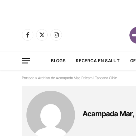
Facebook
X
Instagram
(Twitter)
BLOGS
RECERCA EN SALUT
GE
Portada
»
Archivo de Acampada Mar, Paicam i Tancada Clínic
Acampada Mar, P