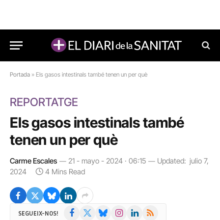
Portada
»
Els gasos intestinals també tenen un per què
REPORTATGE
Els gasos intestinals també
tenen un per què
Carme Escales
21 - mayo - 2024 · 06:15
Updated:
julio 7,
2024
4 Mins Read
Facebook
X
Bluesky
Instagram
LinkedIn
RSS
SEGUEIX-NOS!