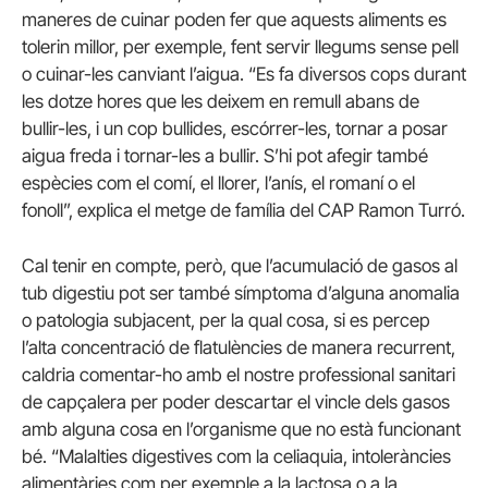
maneres de cuinar poden fer que aquests aliments es
tolerin millor, per exemple, fent servir llegums sense pell
o cuinar-les canviant l’aigua. “Es fa diversos cops durant
les dotze hores que les deixem en remull abans de
bullir-les, i un cop bullides, escórrer-les, tornar a posar
aigua freda i tornar-les a bullir. S’hi pot afegir també
espècies com el comí, el llorer, l’anís, el romaní o el
fonoll”, explica el metge de família del CAP Ramon Turró.
Cal tenir en compte, però, que l’acumulació de gasos al
tub digestiu pot ser també símptoma d’alguna anomalia
o patologia subjacent, per la qual cosa, si es percep
l’alta concentració de flatulències de manera recurrent,
caldria comentar-ho amb el nostre professional sanitari
de capçalera per poder descartar el vincle dels gasos
amb alguna cosa en l’organisme que no està funcionant
bé. “Malalties digestives com la celiaquia, intoleràncies
alimentàries com per exemple a la lactosa o a la