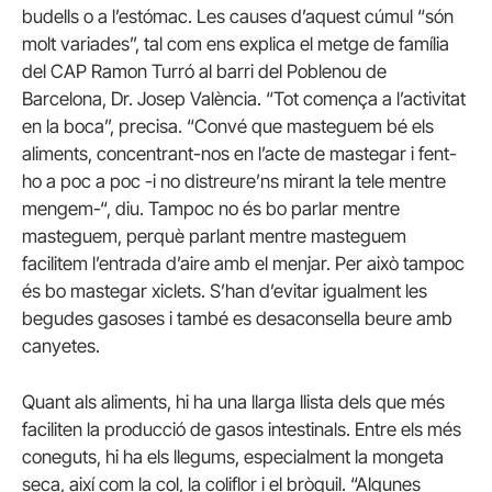
budells o a l’estómac. Les causes d’aquest cúmul “són
molt variades”, tal com ens explica el metge de família
del CAP Ramon Turró al barri del Poblenou de
Barcelona, Dr. Josep València. “Tot comença a l’activitat
en la boca”, precisa. “Convé que masteguem bé els
aliments, concentrant-nos en l’acte de mastegar i fent-
ho a poc a poc -i no distreure’ns mirant la tele mentre
mengem-“, diu. Tampoc no és bo parlar mentre
masteguem, perquè parlant mentre masteguem
facilitem l’entrada d’aire amb el menjar. Per això tampoc
és bo mastegar xiclets. S’han d’evitar igualment les
begudes gasoses i també es desaconsella beure amb
canyetes.
Quant als aliments, hi ha una llarga llista dels que més
faciliten la producció de gasos intestinals. Entre els més
coneguts, hi ha els llegums, especialment la mongeta
seca, així com la col, la coliflor i el bròquil. “Algunes