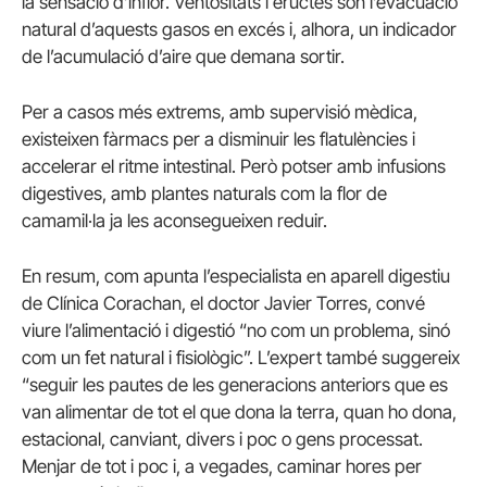
la sensació d’inflor. Ventositats i eructes són l’evacuació
natural d’aquests gasos en excés i, alhora, un indicador
de l’acumulació d’aire que demana sortir.
Per a casos més extrems, amb supervisió mèdica,
existeixen fàrmacs per a disminuir les flatulències i
accelerar el ritme intestinal. Però potser amb infusions
digestives, amb plantes naturals com la flor de
camamil·la ja les aconsegueixen reduir.
En resum, com apunta l’especialista en aparell digestiu
de Clínica Corachan, el doctor Javier Torres, convé
viure l’alimentació i digestió “no com un problema, sinó
com un fet natural i fisiològic”. L’expert també suggereix
“seguir les pautes de les generacions anteriors que es
van alimentar de tot el que dona la terra, quan ho dona,
estacional, canviant, divers i poc o gens processat.
Menjar de tot i poc i, a vegades, caminar hores per