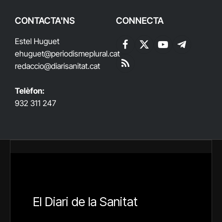
CONTACTA'NS
CONNECTA
Estel Huguet
Facebook
X
YouTube
Telegram
ehuguet
@periodismeplural.cat
(Twitter)
redaccio@diarisanitat.cat
RSS
Telèfon:
932 311 247