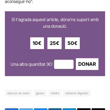
aconseguir-ho”.
Si t'agrada aquest article, dóna'ns suport amb
una donació.
10€
25€
50€
DONAR
Una altra quantitat (€):
educar en salut
gasos
hàbits
sistema digestiu