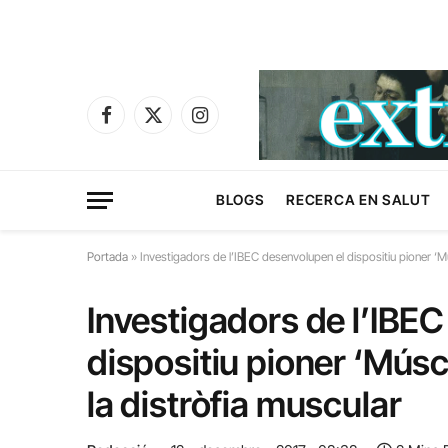
Facebook
X
Instagram
(Twitter)
BLOGS
RECERCA EN SALUT
Portada
»
Investigadors de l’IBEC desenvolupen el dispositiu pioner ‘Mú
Investigadors de l’IBE
dispositiu pioner ‘Músc
la distròfia muscular