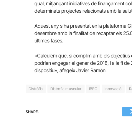
qual, mitjançant iniciatives de finançament col·
determinats projectes relacionats amb la sal
Aquest any s’ha presentat en la plataforma Gi
desembre amb la finalitat de recaptar els 25.00
últimes fases.
«Calculem que, si complim amb els objectius d
podrien engegar el gener de 2018, i a la fi de 
dispositiu», afegeix Javier Ramón.
Distròfia
Distròfia muscular
IBEC
Innovació
R
SHARE.