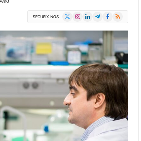
Read
X
Instagram
LinkedIn
Telegram
Facebook
RSS
SEGUEIX-NOS
(Twitter)