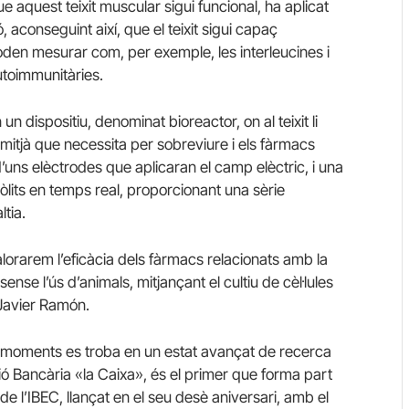
 aquest teixit muscular sigui funcional, ha aplicat
 aconseguint així, que el teixit sigui capaç
oden mesurar com, per exemple, les interleucines i
autoimmunitàries.
un dispositiu, denominat bioreactor, on al teixit li
l mitjà que necessita per sobreviure i els fàrmacs
’uns elèctrodes que aplicaran el camp elèctric, i una
lits en temps real, proporcionant una sèrie
ltia.
orarem l’eficàcia dels fàrmacs relacionats amb la
nse l’ús d’animals, mitjançant el cultiu de cèl·lules
 Javier Ramón.
ts moments es troba en un estat avançat de recerca
ció Bancària «la Caixa», és el primer que forma part
e l’IBEC, llançat en el seu desè aniversari, amb el