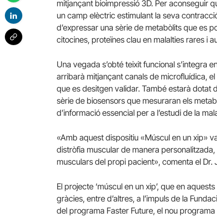
mitjançant bioimpressió 3D. Per aconseguir que
un camp elèctric estimulant la seva contracció,
d’expressar una sèrie de metabòlits que es p
citocines, proteïnes clau en malalties rares i 
Una vegada s’obté teixit funcional s’integra en 
arribarà mitjançant canals de microfluídica, e
que es desitgen validar. També estarà dotat d
sèrie de biosensors que mesuraran els metabò
d’informació essencial per a l’estudi de la mala
«Amb aquest dispositiu «Múscul en un xip» val
distròfia muscular de manera personalitzada, se
musculars del propi pacient», comenta el Dr.
El projecte ‘múscul en un xip’, que en aques
gràcies, entre d’altres, a l’impuls de la Funda
del programa Faster Future, el nou programa d