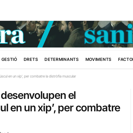
GESTIÓ
DRETS
DETERMINANTS
MOVIMENTS
FACTO
scul en un xip’, per combatre la distròfia muscular
C desenvolupen el
ul en un xip’, per combatre