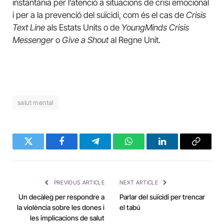
instantània per l’atenció a situacions de crisi emocional
i per a la prevenció del suïcidi, com és el cas de
Crisis
Text Line
als Estats Units o de
YoungMinds Crisis
Messenger
o
Give a Shout
al Regne Unit.
salut mental
Twitter
Facebook
Telegram
WhatsApp
LinkedIn
Copy
Link
PREVIOUS ARTICLE
NEXT ARTICLE
Un decàleg per respondre a
Parlar del suïcidi per trencar
la violència sobre les dones i
el tabú
les implicacions de salut