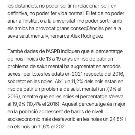
les distàncies, no poder sortir ni relacionar-se i, en
definitiva, no poder fer vida normal. El fet de no poder
anar a l’institut o a la universitat i no poder sortir amb
els amics ha provocat grans conseqüències per a la
seva salut mental», remarca Àlex Rodríguez.
També dades de l’ASPB indiquen que el percentatge
de nois i noies de 13 a 19 anys en risc de patir un
problema de salut mental ha augmentat en ambdós
sexes i per totes les edats en 2021 respecte del 2016,
sobretot en les noies. Així, un 11,2% dels nois estan en
risc de patir un problema de salut mental (un 7,9% el
2016), mentre que en les noies el percentatge s’eleva
al 19,9% (10,4% el 2016). Aquest percentatge és major
en la població adolescent de barris de nivell
socioeconòmic més desfavorit: en les noies un 24,8% i
en els nois un 11,6% el 2021.