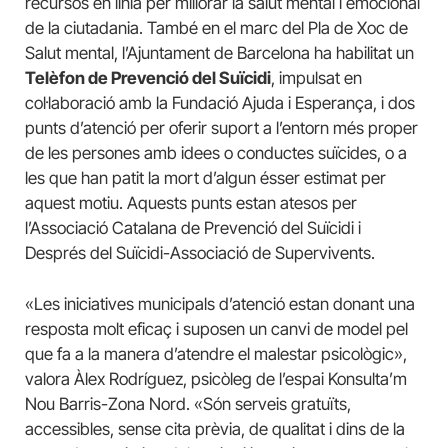
recursos en línia per millorar la salut mental i emocional
de la ciutadania. També en el marc del Pla de Xoc de
Salut mental, l’Ajuntament de Barcelona ha habilitat un
Telèfon de Prevenció del Suïcidi
, impulsat en
col·laboració amb la Fundació Ajuda i Esperança, i dos
punts d’atenció per oferir suport a l’entorn més proper
de les persones amb idees o conductes suïcides, o a
les que han patit la mort d’algun ésser estimat per
aquest motiu. Aquests punts estan atesos per
l’Associació Catalana de Prevenció del Suïcidi i
Després del Suïcidi-Associació de Supervivents.
«Les iniciatives municipals d’atenció estan donant una
resposta molt eficaç i suposen un canvi de model pel
que fa a la manera d’atendre el malestar psicològic»,
valora Àlex Rodríguez, psicòleg de l’espai Konsulta’m
Nou Barris-Zona Nord. «Són serveis gratuïts,
accessibles, sense cita prèvia, de qualitat i dins de la