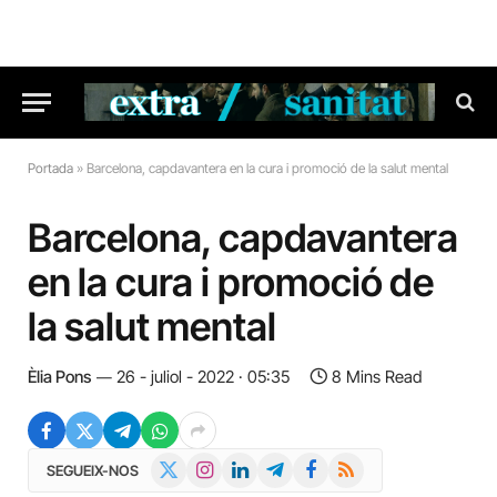
Portada
»
Barcelona, capdavantera en la cura i promoció de la salut mental
Barcelona, capdavantera
en la cura i promoció de
la salut mental
Èlia Pons
26 - juliol - 2022 · 05:35
8 Mins Read
X
Instagram
LinkedIn
Telegram
Facebook
RSS
SEGUEIX-NOS
(Twitter)