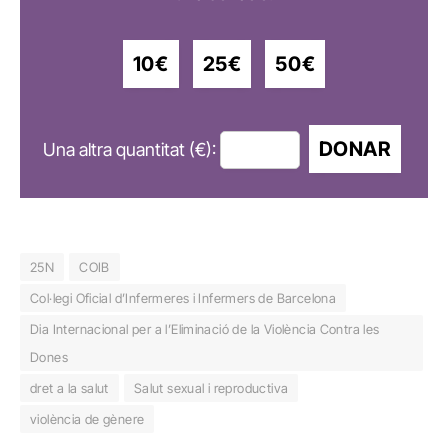
10€
25€
50€
DONAR
Una altra quantitat (€):
25N
COIB
Col·legi Oficial d’Infermeres i Infermers de Barcelona
Dia Internacional per a l’Eliminació de la Violència Contra les
Dones
dret a la salut
Salut sexual i reproductiva
violència de gènere