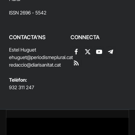
ISSN 2696 - 5542
CONTACTA'NS
CONNECTA
Estel Huguet
Facebook
X
YouTube
Telegram
ehuguet
@periodismeplural.cat
(Twitter)
redaccio@diarisanitat.cat
RSS
Telèfon:
932 311 247