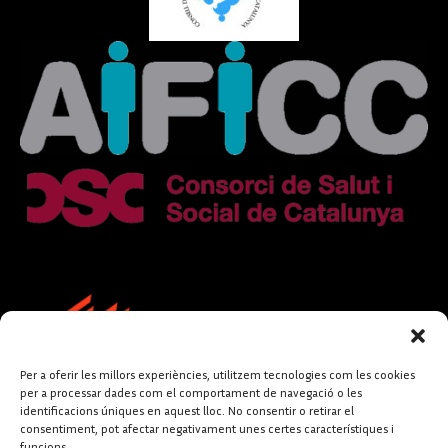
Per a oferir les millors experiències, utilitzem tecnologies com les cookies
per a processar dades com el comportament de navegació o les
identificacions úniques en aquest lloc. No consentir o retirar el
consentiment, pot afectar negativament unes certes característiques i
funcions.