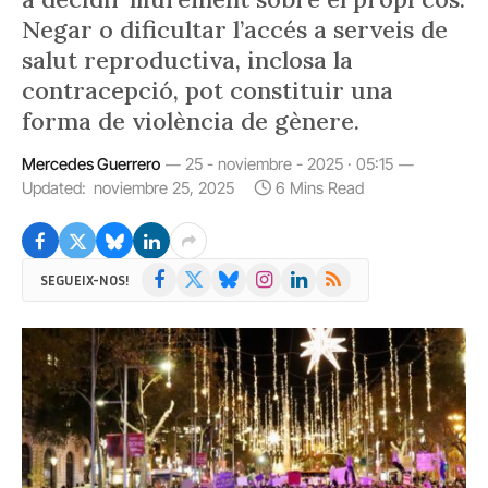
Negar o dificultar l’accés a serveis de
salut reproductiva, inclosa la
contracepció, pot constituir una
forma de violència de gènere.
Mercedes Guerrero
25 - noviembre - 2025 · 05:15
Updated:
noviembre 25, 2025
6 Mins Read
Facebook
X
Bluesky
Instagram
LinkedIn
RSS
SEGUEIX-NOS!
(Twitter)