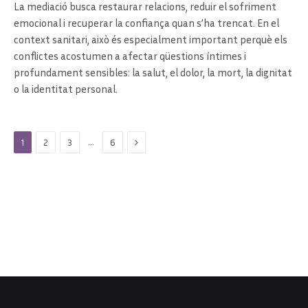
La mediació busca restaurar relacions, reduir el sofriment
emocional i recuperar la confiança quan s’ha trencat. En el
context sanitari, això és especialment important perquè els
conflictes acostumen a afectar qüestions íntimes i
profundament sensibles: la salut, el dolor, la mort, la dignitat
o la identitat personal.
Next
…
1
2
3
6