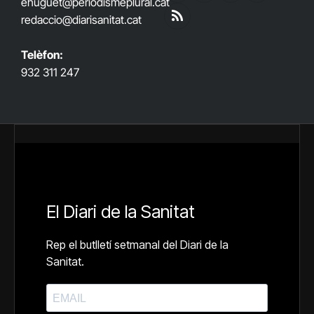
ehuguet
@periodismeplural.cat
(Twitter)
redaccio@diarisanitat.cat
RSS
Telèfon:
932 311 247