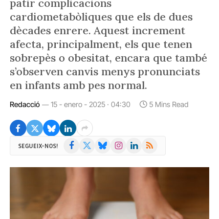
patir complicacions
cardiometabòliques que els de dues
dècades enrere. Aquest increment
afecta, principalment, els que tenen
sobrepès o obesitat, encara que també
s’observen canvis menys pronunciats
en infants amb pes normal.
Redacció
15 - enero - 2025 · 04:30
5 Mins Read
Facebook
X
Bluesky
Instagram
LinkedIn
RSS
SEGUEIX-NOS!
(Twitter)