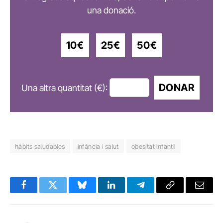
una donació.
10€
25€
50€
DONAR
Una altra quantitat (€):
hàbits saludables
infància i salut
obesitat infantil
Facebook
Twitter
Bluesky
LinkedIn
Telegram
Copy
Email
Link