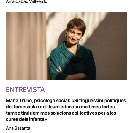
Aina Cabau Vallverdú
ENTREVISTA
Maria Truñó, psicòloga social: «Si tinguéssim polítiques
del foraescola i del lleure educatiu molt més fortes,
també tindríem més solucions col·lectives per a les
cures dels infants»
Ana Basanta