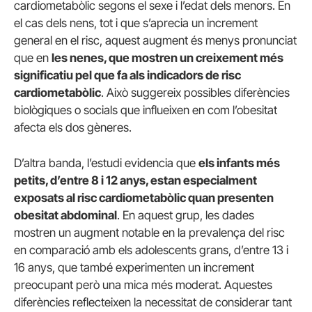
cardiometabòlic segons el sexe i l’edat dels menors. En
el cas dels nens, tot i que s’aprecia un increment
general en el risc, aquest augment és menys pronunciat
que en
les nenes, que mostren un creixement més
significatiu pel que fa als indicadors de risc
cardiometabòlic
. Això suggereix possibles diferències
biològiques o socials que influeixen en com l’obesitat
afecta els dos gèneres.
D’altra banda, l’estudi evidencia que
els infants més
petits, d’entre 8 i 12 anys, estan especialment
exposats al risc cardiometabòlic quan presenten
obesitat abdominal
. En aquest grup, les dades
mostren un augment notable en la prevalença del risc
en comparació amb els adolescents grans, d’entre 13 i
16 anys, que també experimenten un increment
preocupant però una mica més moderat. Aquestes
diferències reflecteixen la necessitat de considerar tant