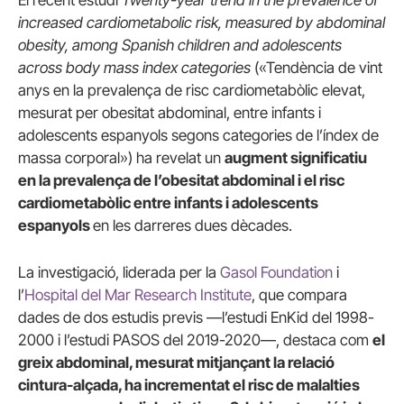
El recent estudi
Twenty-year trend in the prevalence of
increased cardiometabolic risk, measured by abdominal
obesity, among Spanish children and adolescents
across body mass index categories
(«Tendència de vint
anys en la prevalença de risc cardiometabòlic elevat,
mesurat per obesitat abdominal, entre infants i
adolescents espanyols segons categories de l’índex de
massa corporal») ha revelat un
augment significatiu
en la prevalença de l’obesitat abdominal i el risc
cardiometabòlic entre infants i adolescents
espanyols
en les darreres dues dècades.
La investigació, liderada per la
Gasol Foundation
i
l’
Hospital del Mar Research Institute
, que compara
dades de dos estudis previs —l’estudi EnKid del 1998-
2000 i l’estudi PASOS del 2019-2020—, destaca com
el
greix abdominal, mesurat mitjançant la relació
cintura-alçada, ha incrementat el risc de malalties