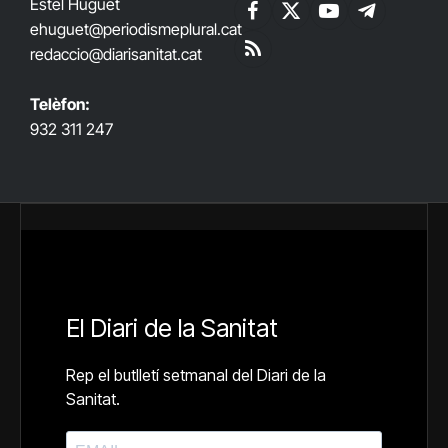
Estel Huguet
Facebook
X
YouTube
Telegram
ehuguet
@periodismeplural.cat
(Twitter)
redaccio@diarisanitat.cat
RSS
Telèfon:
932 311 247