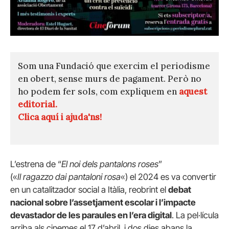
Som una Fundació que exercim el periodisme
en obert, sense murs de pagament. Però no
ho podem fer sols, com expliquem en
aquest
editorial.
Clica aquí i ajuda'ns!
L’estrena de “
El noi dels pantalons roses
”
(«
Il ragazzo dai pantaloni rosa
«) el 2024 es va convertir
en un catalitzador social a Itàlia, reobrint el
debat
nacional sobre l’assetjament escolar i l’impacte
devastador de les paraules en l’era digital
. La pel·lícula
arriba als cinemes el 17 d’abril, i dos dies abans la