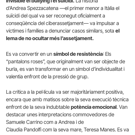
invisible el bullying i el suïcidi.
La història
d’Andrea Spezzacatena —el primer menor a Itàlia el
suïcidi del qual va ser reconegut oficialment a
conseqüència del ciberassetjament— va impulsar a
víctimes i famílies a denunciar casos similars, sota
el
lema de no ocultar més l’assetjament.
Es va convertir en un
símbol de resistència
: Els
“pantalons roses”, que originalment van ser objecte de
burla, es van transformar en un símbol d’individualitat i
valentia enfront de la pressió de grup.
La crítica a la pel·lícula va ser majoritàriament positiva,
encara que amb matisos sobre la seva execució tècnica
enfront de la seva indubtable
potència emocional
. Van
destacar unes interpretacions commovedores de
Samuele Carrino com a Andrea i de
Claudia Pandolfi com la seva mare, Teresa Manes. Es va