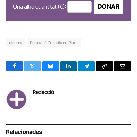
DONAR
Una altra quantitat (€):
cinema
Fundació Periodisme Plural
Facebook
Twitter
Bluesky
LinkedIn
Telegram
Copy
Email
Link
Redacció
Relacionades