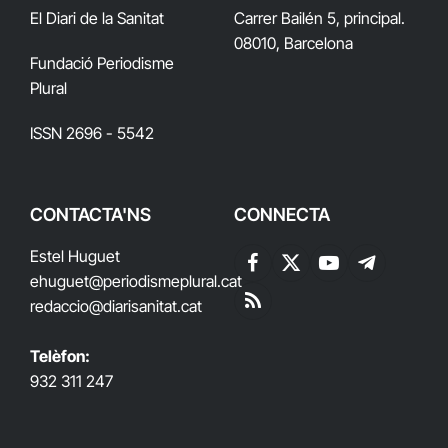
El Diari de la Sanitat
Carrer Bailén 5, principal.
08010, Barcelona
Fundació Periodisme
Plural
ISSN 2696 - 5542
CONTACTA'NS
CONNECTA
Estel Huguet
Facebook
X
YouTube
Telegram
ehuguet
@periodismeplural.cat
(Twitter)
redaccio@diarisanitat.cat
RSS
Telèfon:
932 311 247