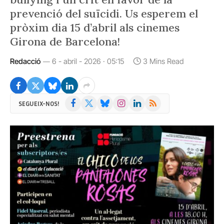
prevenció del suïcidi. Us esperem el
pròxim dia 15 d’abril als cinemes
Girona de Barcelona!
Redacció
6 - abril - 2026 · 05:15
3 Mins Read
Facebook
X
Bluesky
Instagram
LinkedIn
RSS
SEGUEIX-NOS!
(Twitter)