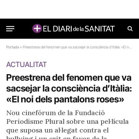
Portada
»
Preestrena del fenomen que va sacsejar la consciència d’Itàlia: «El noi dels pantalons roses»
ACTUALITAT
Preestrena del fenomen que va
sacsejar la consciència d’Itàlia:
«El noi dels pantalons roses»
Nou cinefórum de la Fundació
Periodisme Plural sobre una pel·lícula
que suposa un al·legat contra el
bullying i un crit en favor de la