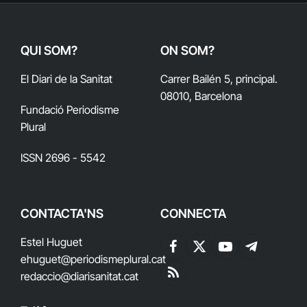
QUI SOM?
ON SOM?
El Diari de la Sanitat
Carrer Bailén 5, principal.
08010, Barcelona
Fundació Periodisme
Plural
ISSN 2696 - 5542
CONTACTA'NS
CONNECTA
Estel Huguet
Facebook
X
YouTube
Telegram
ehuguet
@periodismeplural.cat
(Twitter)
redaccio@diarisanitat.cat
RSS