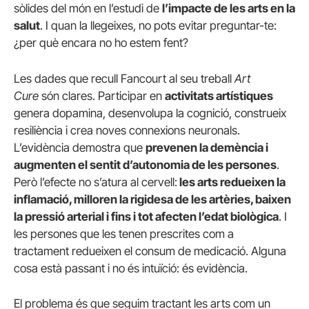
sòlides del món en l’estudi de
l’impacte de les arts en la
salut
. I quan la llegeixes, no pots evitar preguntar-te:
¿per què encara no ho estem fent?
Les dades que recull Fancourt al seu treball
Art
Cure
són clares. Participar en
activitats artístiques
genera dopamina, desenvolupa la cognició, construeix
resiliència i crea noves connexions neuronals.
L’evidència demostra que
prevenen la demència i
augmenten el sentit d’autonomia de les persones
.
Però l’efecte no s’atura al cervell:
les arts redueixen la
inflamació, milloren la rigidesa de les artèries, baixen
la pressió arterial i fins i tot afecten l’edat biològica
. I
les persones que les tenen prescrites com a
tractament redueixen el consum de medicació. Alguna
cosa està passant i no és intuïció: és evidència.
El problema és que seguim tractant les arts com un