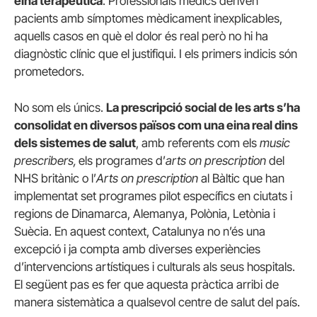
eina terapèutica
. Professionals mèdics deriven
pacients amb símptomes mèdicament inexplicables,
aquells casos en què el dolor és real però no hi ha
diagnòstic clínic que el justifiqui. I els primers indicis són
prometedors.
No som els únics.
La prescripció social de les arts s’ha
consolidat en diversos països com una eina real dins
dels sistemes de salut
, amb referents com els
music
prescribers,
els programes d’
arts on prescription
del
NHS britànic o l’
Arts on prescription
al Bàltic que han
implementat set programes pilot específics en ciutats i
regions de Dinamarca, Alemanya, Polònia, Letònia i
Suècia. En aquest context, Catalunya no n’és una
excepció i ja compta amb diverses experiències
d’intervencions artístiques i culturals als seus hospitals.
El següent pas es fer que aquesta pràctica arribi de
manera sistemàtica a qualsevol centre de salut del país.