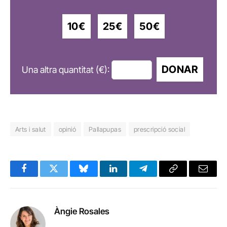
10€
25€
50€
DONAR
Una altra quantitat (€):
Arts i salut
opinió
Pallapupas
prescripció social
Facebook
Twitter
Bluesky
LinkedIn
Telegram
Copy
Email
Link
Àngie Rosales