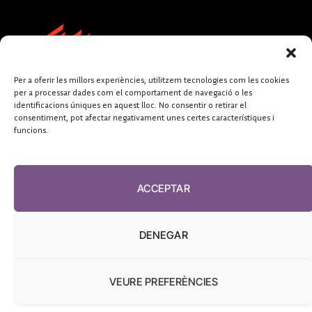
Per a oferir les millors experiències, utilitzem tecnologies com les cookies
per a processar dades com el comportament de navegació o les
identificacions úniques en aquest lloc. No consentir o retirar el
consentiment, pot afectar negativament unes certes característiques i
funcions.
FUNDACIÓ
PERIODISME
ACCEPTAR
PLURAL
DENEGAR
VEURE PREFERÈNCIES
El Diari de la Sanitat, 2026