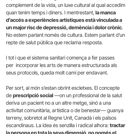
complement de la vida, un luxe cultural al qual accedim
quan tenim temps i diners. I mentrestant,
la manca
d’accés a experiències artístiques està vinculada a
un major risc de depressió, demència i dolor crònic
.
No estem parlant només de cultura. Estem parlant d’un
repte de salut pública que reclama resposta.
I tot i que el sistema sanitari comença a fer passes
per incorporar les arts de manera estructurada als
seus protocols, queda molt camí per endavant.
Per sort, al món s’estan obrint escletxes. El concepte
de
prescripció social
—on un professional de la salut
deriva un pacient no a un altre metge, sinó a una
activitat comunitària, artística o de benestar— guanya
terreny, sobretot al Regne Unit, Canadà i els països
escandinaus. La idea és senzilla i radical alhora:
tractar
la persona en tota la seva dimensió, no només el